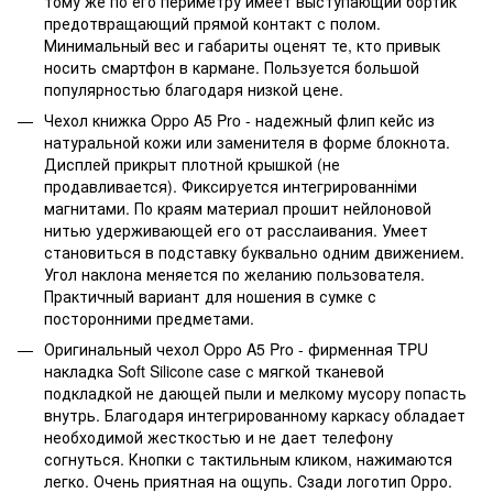
тому же по его периметру имеет выступающий бортик
предотвращающий прямой контакт с полом.
Минимальный вес и габариты оценят те, кто привык
носить смартфон в кармане. Пользуется большой
популярностью благодаря низкой цене.
Чехол книжка Oppo A5 Pro - надежный флип кейс из
натуральной кожи или заменителя в форме блокнота.
Дисплей прикрыт плотной крышкой (не
продавливается). Фиксируется интегрированніми
магнитами. По краям материал прошит нейлоновой
нитью удерживающей его от расслаивания. Умеет
становиться в подставку буквально одним движением.
Угол наклона меняется по желанию пользователя.
Практичный вариант для ношения в сумке с
посторонними предметами.
Оригинальный чехол Oppo A5 Pro - фирменная TPU
накладка Soft Silicone case с мягкой тканевой
подкладкой не дающей пыли и мелкому мусору попасть
внутрь. Благодаря интегрированному каркасу обладает
необходимой жесткостью и не дает телефону
согнуться. Кнопки с тактильным кликом, нажимаются
легко. Очень приятная на ощупь. Сзади логотип Орро.