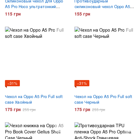
Силиконовый чехол для Oppo
Противоударный
A5 Pro Hoco ультратонкий
силиконовый чехол Oppo A5
Прозрачный
Pro Gelius Proof Прозрачный
115 грн
155 грн
−31%
−31%
Чехол на Oppo A5 Pro Full soft
Чехол на Oppo A5 Pro Full soft
case Хвойный
case Черный
175 грн
175 грн
255 грн
255 грн