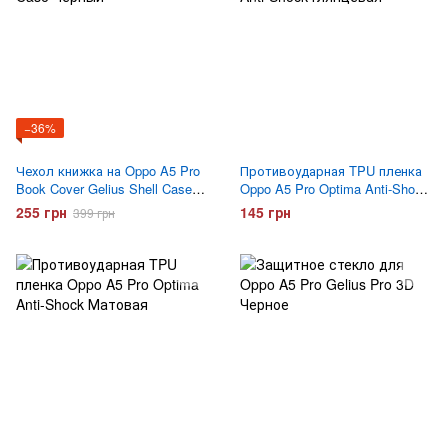
−36%
Чехол книжка на Oppo A5 Pro
Противоударная TPU пленка
Book Cover Gelius Shell Case
Oppo A5 Pro Optima Anti-Shock
Черный
Глянцевая
255 грн
145 грн
399 грн