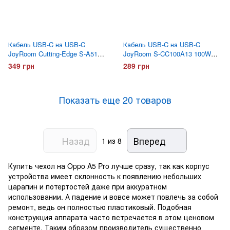
Кабель USB-C на USB-C
Кабель USB-C на USB-C
JoyRoom Cutting-Edge S-A51
JoyRoom S-CC100A13 100W
60W 1.2 метра Серый
1.2 метра Белый
349 грн
289 грн
Показать еще 20 товаров
Назад
Вперед
1
из 8
Купить чехол на Oppo A5 Pro лучше сразу, так как корпус
устройства имеет склонность к появлению небольших
царапин и потертостей даже при аккуратном
использовании. А падение и вовсе может повлечь за собой
ремонт, ведь он полностью пластиковый. Подобная
конструкция аппарата часто встречается в этом ценовом
сегменте. Таким образом производитель существенно