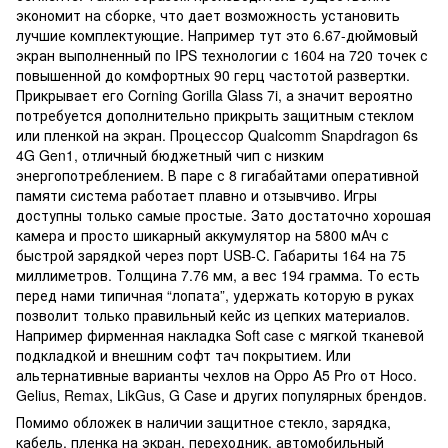
экономит на сборке, что дает возможность установить
лучшие комплектующие. Например тут это 6.67-дюймовый
экран выполненный по IPS технологии с 1604 на 720 точек с
повышенной до комфортных 90 герц частотой развертки.
Прикрывает его Corning Gorilla Glass 7i, а значит вероятно
потребуется дополнительно прикрыть защитным стеклом
или пленкой на экран. Процессор Qualcomm Snapdragon 6s
4G Gen1, отличный бюджетный чип с низким
энергопотреблением. В паре с 8 гигабайтами оперативной
памяти система работает плавно и отзывчиво. Игры
доступны только самые простые. Зато достаточно хорошая
камера и просто шикарный аккумулятор на 5800 мАч с
быстрой зарядкой через порт USB-C. Габариты 164 на 75
миллиметров. Толщина 7.76 мм, а вес 194 грамма. То есть
перед нами типичная “лопата”, удержать которую в руках
позволит только правильный кейс из цепких материалов.
Например фирменная накладка Soft case с мягкой тканевой
подкладкой и внешним софт тач покрытием. Или
альтернативные варианты чехлов на Oppo A5 Pro от Hoco.
Gelius, Remax, LikGus, G Case и других популярных брендов.
Помимо обложек в наличии защитное стекло, зарядка,
кабель, пленка на экран, переходник, автомобильный