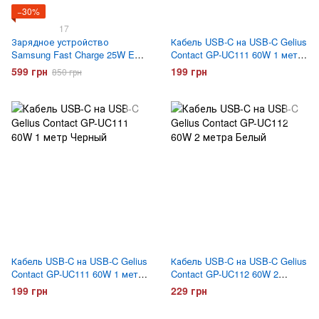
−30%
17
Зарядное устройство
Кабель USB-C на USB-C Gelius
Samsung Fast Charge 25W EP-
Contact GP-UC111 60W 1 метр
TA800 с кабелем Type-C
Белый
599 грн
199 грн
850 грн
Черное
Кабель USB-C на USB-C Gelius
Кабель USB-C на USB-C Gelius
Contact GP-UC111 60W 1 метр
Contact GP-UC112 60W 2
Черный
метра Белый
199 грн
229 грн