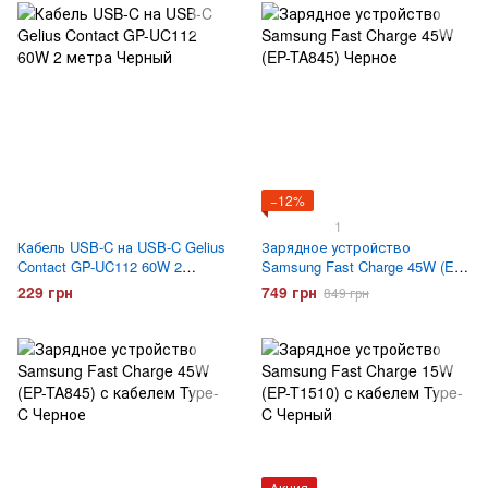
−12%
1
Кабель USB-C на USB-C Gelius
Зарядное устройство
Contact GP-UC112 60W 2
Samsung Fast Charge 45W (EP-
метра Черный
TA845) Черное
229 грн
749 грн
849 грн
Акция