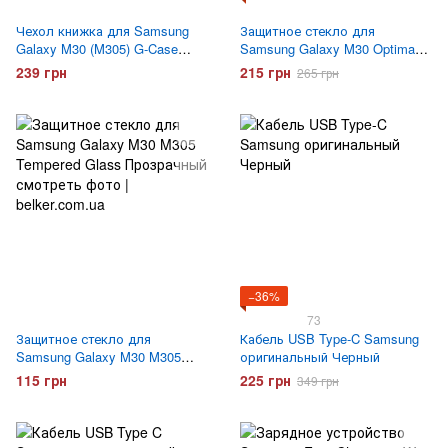
Чехол книжка для Samsung
Защитное стекло для
Galaxy M30 (M305) G-Case
Samsung Galaxy M30 Optima
Ranger Малиновый
5D Черное
239 грн
215 грн
265 грн
−36%
73
Защитное стекло для
Кабель USB Type-C Samsung
Samsung Galaxy M30 M305
оригинальный Черный
Tempered Glass
115 грн
225 грн
349 грн