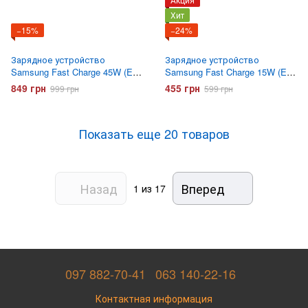
Хит
−15%
−24%
Зарядное устройство
Зарядное устройство
Samsung Fast Charge 45W (EP-
Samsung Fast Charge 15W (EP-
TA845) с кабелем Type-C
T1510) с кабелем Type-C
849 грн
455 грн
999 грн
599 грн
Черное
Черный
Показать еще 20 товаров
Назад
Вперед
1
из 17
097 882-70-41
063 140-22-16
Контактная информация