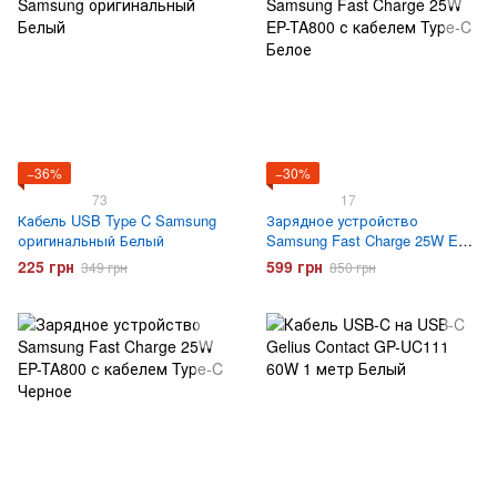
−36%
−30%
73
17
Кабель USB Type C Samsung
Зарядное устройство
оригинальный Белый
Samsung Fast Charge 25W EP-
TA800 с кабелем Type-C Белое
225 грн
599 грн
349 грн
850 грн