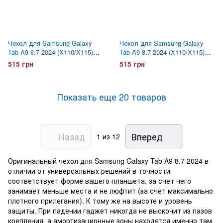
Чехол для Samsung Galaxy
Чехол для Samsung Galaxy
Tab A9 8.7 2024 (X110/X115)
Tab A9 8.7 2024 (X110/X115)
Zarmans Панда
Zarmans Сакура
515 грн
515 грн
Показать еще 20 товаров
Назад
Вперед
1
из 12
Оригинальный чехол для Samsung Galaxy Tab A9 8.7 2024 в
отличии от универсальных решений в точности
соответствует форме вашего планшета, за счет чего
занимает меньше места и не люфтит (за счет максимально
плотного прилегания). К тому же на высоте и уровень
защиты. При падении гаджет никогда не выскочит из пазов
крепления, а амортизационные зоны находятся именно там,