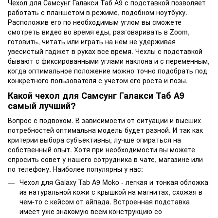
Чехол для Самсунг Галакси Таб А9 с подставкой позволяет
работать с планшетом в режиме, подобном ноутбуку.
Расположив его по необходимым углом вы сможете
смотреть видео во время еды, разговаривать в Zoom,
готовить, читать или играть на нем не удерживая
увесистый гаджет в руках все время. Чехлы с подставкой
бывают с фиксированными углами наклона и с переменным,
когда оптимальное положение можно точно подобрать под
конкретного пользователя с учетом его роста и позы.
Какой чехол для Самсунг Галакси Таб А9
самый лучший?
Вопрос с подвохом. В зависимости от ситуации и высших
потребностей оптимальна модель будет разной. И так как
критерии выбора субъективны, лучше опираться на
собственный опыт. Хотя при необходимости вы можете
спросить совет у нашего сотрудника в чате, магазине или
по телефону. Наиболее популярны у нас:
Чехол для Galaxy Tab A9 Moko - легкая и тонкая обложка
из натуральной кожи с крышкой на магнитах, схожая в
чем-то с кейсом от айпада. Встроенная подставка
имеет уже знакомую всем конструкцию со