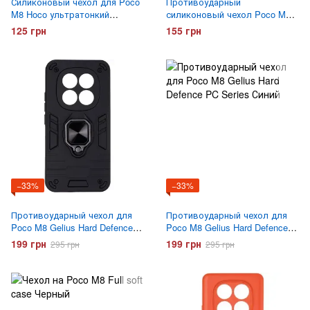
Силиконовый чехол для Poco
Противоударный
M8 Hoco ультратонкий
силиконовый чехол Poco M8
Прозрачный
Gelius Proof Прозрачный
125 грн
155 грн
−33%
−33%
Противоударный чехол для
Противоударный чехол для
Poco M8 Gelius Hard Defence
Poco M8 Gelius Hard Defence
PC Series Черный
PC Series Синий
199 грн
199 грн
295 грн
295 грн