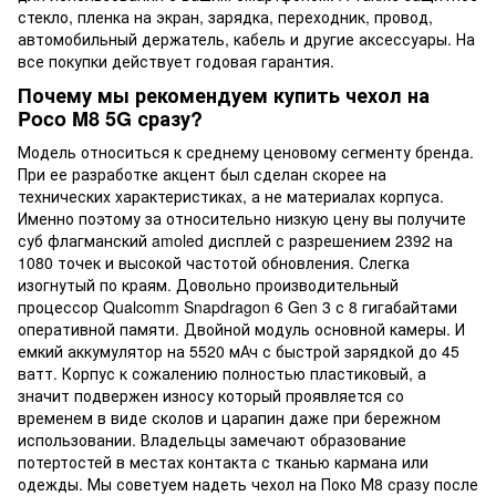
стекло, пленка на экран, зарядка, переходник, провод,
автомобильный держатель, кабель и другие аксессуары. На
все покупки действует годовая гарантия.
Почему мы рекомендуем купить чехол на
Poco M8 5G сразу?
Модель относиться к среднему ценовому сегменту бренда.
При ее разработке акцент был сделан скорее на
технических характеристиках, а не материалах корпуса.
Именно поэтому за относительно низкую цену вы получите
суб флагманский amoled дисплей с разрешением 2392 на
1080 точек и высокой частотой обновления. Слегка
изогнутый по краям. Довольно производительный
процессор Qualcomm Snapdragon 6 Gen 3 с 8 гигабайтами
оперативной памяти. Двойной модуль основной камеры. И
емкий аккумулятор на 5520 мАч с быстрой зарядкой до 45
ватт. Корпус к сожалению полностью пластиковый, а
значит подвержен износу который проявляется со
временем в виде сколов и царапин даже при бережном
использовании. Владельцы замечают образование
потертостей в местах контакта с тканью кармана или
одежды. Мы советуем надеть чехол на Поко М8 сразу после