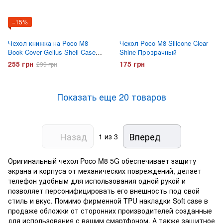
−15%
Чехол книжка на Poco M8
Чехол Poco M8 Silicone Clear
Book Cover Gelius Shell Case
Shine Прозрачный
Бордовый
255 грн
175 грн
299 грн
Показать еще 20 товаров
Назад
Вперед
1
из 3
Оригинальный чехол Poco M8 5G обеспечивает защиту
экрана и корпуса от механических повреждений, делает
телефон удобным для использования одной рукой и
позволяет персонифицировать его внешность под свой
стиль и вкус. Помимо фирменной TPU накладки Soft case в
продаже обложки от сторонних производителей созданные
для использования с вашим смартфоном. А также защитное