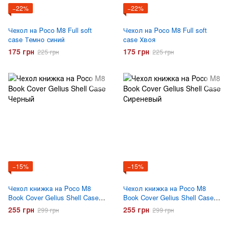
−22%
−22%
Чехол на Poco M8 Full soft
Чехол на Poco M8 Full soft
case Темно синий
case Хвоя
175 грн
175 грн
225 грн
225 грн
−15%
−15%
Чехол книжка на Poco M8
Чехол книжка на Poco M8
Book Cover Gelius Shell Case
Book Cover Gelius Shell Case
Черный
Сиреневый
255 грн
255 грн
299 грн
299 грн