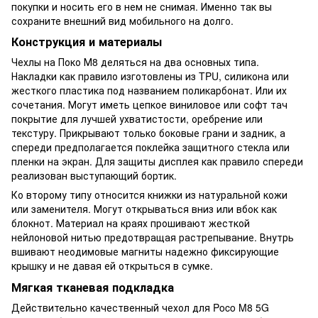
покупки и носить его в нем не снимая. Именно так вы
сохраните внешний вид мобильного на долго.
Конструкция и материалы
Чехлы на Поко М8 деляться на два основных типа.
Накладки как правило изготовлены из TPU, силикона или
жесткого пластика под названием поликарбонат. Или их
сочетания. Могут иметь цепкое виниловое или софт тач
покрытие для лучшей ухватистости, оребрение или
текстуру. Прикрывают только боковые грани и задник, а
спереди предполагается поклейка защитного стекла или
пленки на экран. Для защиты дисплея как правило спереди
реализован выступающий бортик.
Ко второму типу относится книжки из натуральной кожи
или заменителя. Могут открываться вниз или вбок как
блокнот. Материал на краях прошивают жесткой
нейлоновой нитью предотвращая растрепывание. Внутрь
вшивают неодимовые магниты надежно фиксирующие
крышку и не давая ей открыться в сумке.
Мягкая тканевая подкладка
Действительно качественный чехол для Poco M8 5G