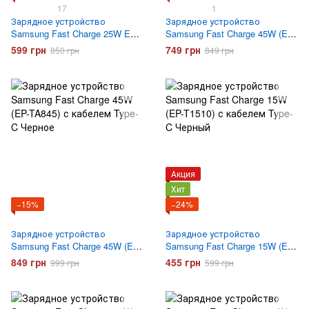
17
1
Зарядное устройство
Зарядное устройство
Samsung Fast Charge 25W EP-
Samsung Fast Charge 45W (EP-
TA800 с кабелем Type-C
TA845) Черное
599 грн
749 грн
850 грн
849 грн
Черное
Акция
Хит
−15%
−24%
Зарядное устройство
Зарядное устройство
Samsung Fast Charge 45W (EP-
Samsung Fast Charge 15W (EP-
TA845) с кабелем Type-C
T1510) с кабелем Type-C
849 грн
455 грн
999 грн
599 грн
Черное
Черный