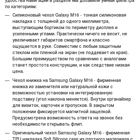
удобства навигации в разделе мы добавили умный фильтра
по категориям:
Силиконовый чехол Galaxy M16 - тонкая силиконовая
накладка с толщиной до одного миллиметра,
выступающим бортиком по периметру дисплея и
усиленными углами. Практически ничего не весит, не
увеличивает габаритов смартфона и классно
ощущается в руке. Совместим с любым защитным
стеклом или пленкой на экран (не поддевает их края).
Большим преимуществом по сравнению с аналогами
станет простота конструкции, и как следствие низкая
цена.
Чехол книжка на Samsung Galaxy M16 - фирменная
книжка из заменителя или натуральной кожи с
возможностью установки на интегрированную
подставку (угол наклона меняется). Внутри органайзер
для визиток, карточек и пропусков. В закрытом
положении фиксируется магнитной защелкой.
Предусмотрена возможность ответа на звонок без
необходимости открывать флип.
Оригинальный чехол Samsung Galaxy M16 - фирменная
TPU накладка Soft Silicone case из плотного материала с