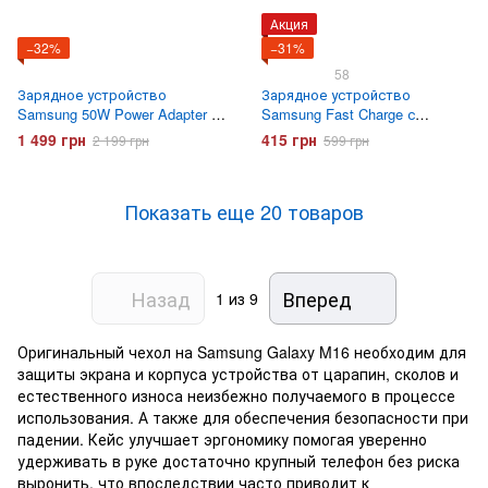
Акция
−32%
−31%
58
Зарядное устройство
Зарядное устройство
Samsung 50W Power Adapter +
Samsung Fast Charge с
кабель Type-C to Type-C (EP-
кабелем Type-C Белое
1 499 грн
415 грн
2 199 грн
599 грн
T5020XWEGEU) Белое
Показать еще 20 товаров
Назад
Вперед
1
из 9
Оригинальный чехол на Samsung Galaxy M16 необходим для
защиты экрана и корпуса устройства от царапин, сколов и
естественного износа неизбежно получаемого в процессе
использования. А также для обеспечения безопасности при
падении. Кейс улучшает эргономику помогая уверенно
удерживать в руке достаточно крупный телефон без риска
выронить, что впоследствии часто приводит к