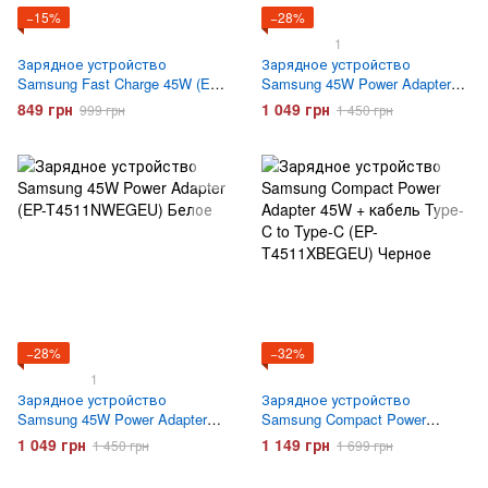
−15%
−28%
1
Зарядное устройство
Зарядное устройство
Samsung Fast Charge 45W (EP-
Samsung 45W Power Adapter
TA845) с кабелем Type-C
(EP-T4511NBEGEU) Черное
849 грн
1 049 грн
999 грн
1 450 грн
Белое
−28%
−32%
1
Зарядное устройство
Зарядное устройство
Samsung 45W Power Adapter
Samsung Compact Power
(EP-T4511NWEGEU) Белое
Adapter 45W + кабель Type-C
1 049 грн
1 149 грн
1 450 грн
1 699 грн
to Type-C (EP-T4511XBEGEU)
Черное