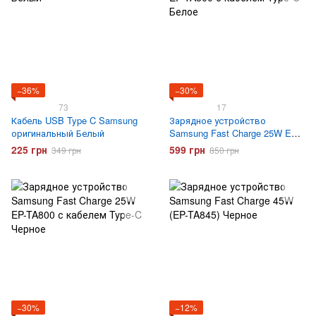
−36%
−30%
73
17
Кабель USB Type C Samsung
Зарядное устройство
оригинальный Белый
Samsung Fast Charge 25W EP-
TA800 с кабелем Type-C Белое
225 грн
599 грн
349 грн
850 грн
−30%
−12%