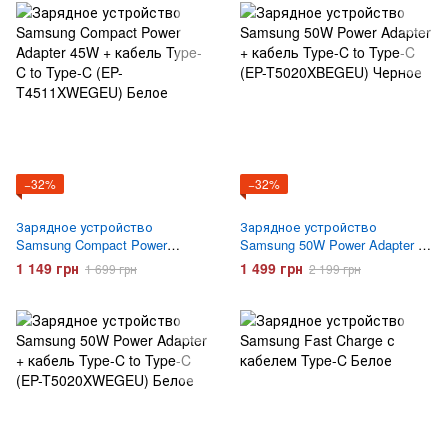
−32%
−32%
Зарядное устройство
Зарядное устройство
Samsung Compact Power
Samsung 50W Power Adapter +
Adapter 45W + кабель Type-C
кабель Type-C to Type-C (EP-
1 149 грн
1 499 грн
1 699 грн
2 199 грн
to Type-C (EP-T4511XWEGEU)
T5020XBEGEU) Черное
Белое