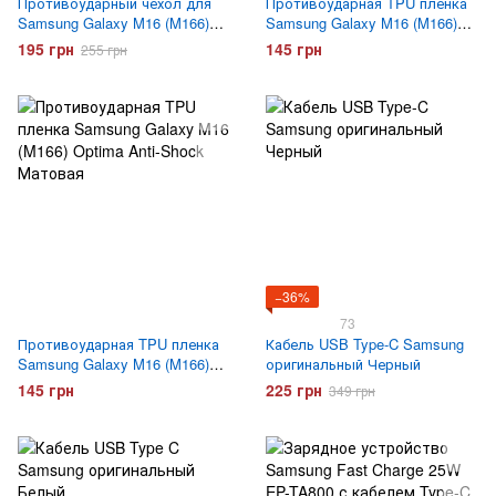
Противоударный чехол для
Противоударная TPU пленка
Samsung Galaxy M16 (M166)
Samsung Galaxy M16 (M166)
Gelius Hard Defence PC Series
Optima Anti-Shock Глянцевая
195 грн
145 грн
255 грн
Черный
−36%
73
Противоударная TPU пленка
Кабель USB Type-C Samsung
Samsung Galaxy M16 (M166)
оригинальный Черный
Optima Anti-Shock Матовая
145 грн
225 грн
349 грн