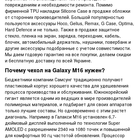
повреждениям и необходимости ремонта. Помимо
фирменной TPU накладки Silicone Case в продаже обложки
от сторонних производителей. Большой популярностью
пользуются аксессуары Hoco, Gelius, Remax, G Case, Optima,
Hard Defence и не только. Также в продаже защитное
стекло, пленка на экран, зарядка, переходник, кабель,
блочек, автомобильный держатель, наушники, повербанк и
другие аксессуары подобранные с учетом совместимости.
Мы даем годовую гарантию на все покупки, делаем скидки
и бесплатную доставку по всей Украине.
Почему чехол на Galaxy M16 нужен?
Бюджетники компании Самсунг традиционно получают
пластиковый корпус хорошего качества для удешевления
процесса производства и обслуживания. Южнокорейский
гигант является одним из ведущих в мире производителей
полимерных материалов, и подбирает для своих аппаратов
только лучшие составы. Но одновременно с этим растет
диагональ. Например в Галакси М16 установлен 6,7-
дюймовый дисплей выполненный по технологии Super
AMOLED с разрешением 2340 на 1080 точек и повышенной
для комфортных 90 гц частотой обновления. Процессор