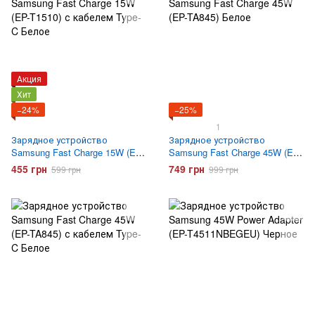
Акция
Хит
−24%
−25%
1
Зарядное устройство
Зарядное устройство
Samsung Fast Charge 15W (EP-
Samsung Fast Charge 45W (EP-
T1510) с кабелем Type-C
TA845) Белое
455 грн
749 грн
599 грн
999 грн
Белое