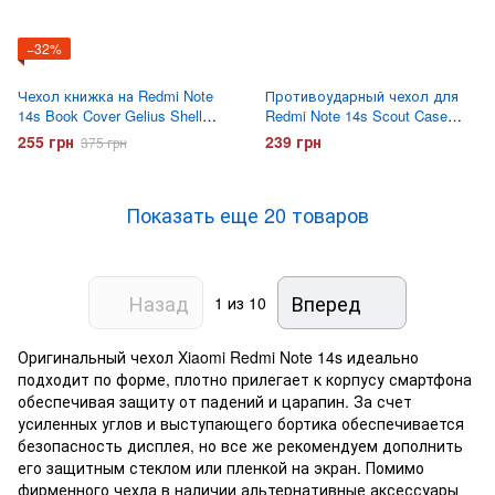
−32%
Чехол книжка на Redmi Note
Противоударный чехол для
14s Book Cover Gelius Shell
Redmi Note 14s Scout Case
Case Красный
Прозрачный
255 грн
239 грн
375 грн
Показать еще 20 товаров
Назад
Вперед
1
из 10
Оригинальный чехол Xiaomi Redmi Note 14s идеально
подходит по форме, плотно прилегает к корпусу смартфона
обеспечивая защиту от падений и царапин. За счет
усиленных углов и выступающего бортика обеспечивается
безопасность дисплея, но все же рекомендуем дополнить
его защитным стеклом или пленкой на экран. Помимо
фирменного чехла в наличии альтернативные аксессуары