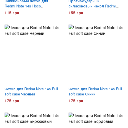
Силиконовый чехол для
Противоударный
Redmi Note 14s Hoco
силиконовый чехол Redmi
ультратонкий Прозрачный
Note 14s Gelius Proof
115 грн
155 грн
Прозрачный
Чехол для Redmi Note 14s Full
Чехол для Redmi Note 14s Full
soft case Черный
soft case Синий
175 грн
175 грн