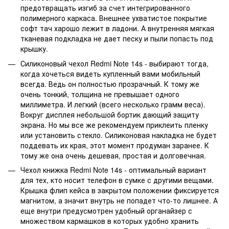
предотвращать изгиб за счет интегрированного
полимерного каркаса. Внешнее ухватистое покрытие
софт тач харошо лежит в ладони. А внутренняя мягкая
тканевая подкладка не дает песку и пыли попасть под
крышку.
Силиконовый чехол Redmi Note 14s - выбирают тогда,
когда хочеться видеть купленный вами мобильный
всегда. Ведь он полностью прозрачный. К тому же
очень тонкий, толщина не превышает одного
миллиметра. И легкий (всего несколько грамм веса).
Вокруг дисплея небольшой бортик дающий защиту
экрана. Но мы все же рекомендуем приклеить пленку
или установить стекло. Силиконовая накладка не будет
поддевать их края, этот момент продуман заранее. К
тому же она очень дешевая, простая и долговечная.
Чехол книжка Redmi Note 14s - оптимальный вариант
для тех, кто носит телефон в сумке с другими вещами.
Крышка флип кейса в закрытом положении фиксируется
магнитом, а значит внутрь не попадет что-то лишнее. А
еще внутри предусмотрен удобный органайзер с
множеством кармашков в которых удобно хранить