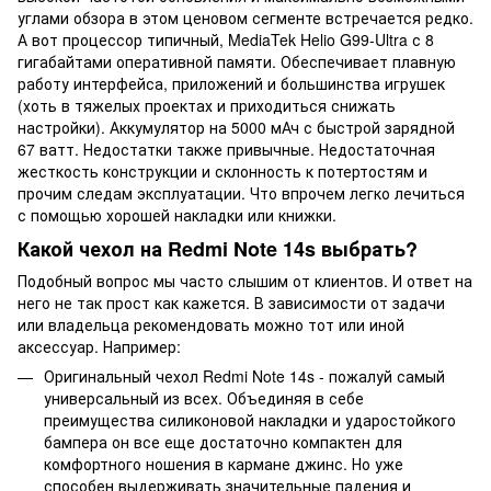
углами обзора в этом ценовом сегменте встречается редко.
А вот процессор типичный, MediaTek Helio G99-Ultra с 8
гигабайтами оперативной памяти. Обеспечивает плавную
работу интерфейса, приложений и большинства игрушек
(хоть в тяжелых проектах и приходиться снижать
настройки). Аккумулятор на 5000 мАч с быстрой зарядной
67 ватт. Недостатки также привычные. Недостаточная
жесткость конструкции и склонность к потертостям и
прочим следам эксплуатации. Что впрочем легко лечиться
с помощью хорошей накладки или книжки.
Какой чехол на Redmi Note 14s выбрать?
Подобный вопрос мы часто слышим от клиентов. И ответ на
него не так прост как кажется. В зависимости от задачи
или владельца рекомендовать можно тот или иной
аксессуар. Например:
Оригинальный чехол Redmi Note 14s - пожалуй самый
универсальный из всех. Объединяя в себе
преимущества силиконовой накладки и ударостойкого
бампера он все еще достаточно компактен для
комфортного ношения в кармане джинс. Но уже
способен выдерживать значительные падения и