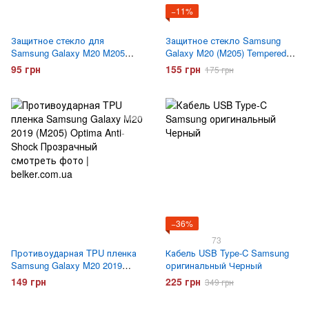
−11%
Защитное стекло для
Защитное стекло Samsung
Samsung Galaxy M20 M205
Galaxy M20 (M205) Tempered
Tempered Glass
Glass 3D Full Glue Черное
95 грн
155 грн
175 грн
−36%
73
Противоударная TPU пленка
Кабель USB Type-C Samsung
Samsung Galaxy M20 2019
оригинальный Черный
(M205) Optima Anti-Shock
149 грн
225 грн
349 грн