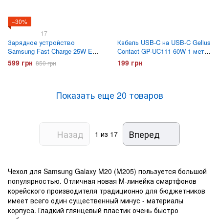
−30%
17
Зарядное устройство
Кабель USB-C на USB-C Gelius
Samsung Fast Charge 25W EP-
Contact GP-UC111 60W 1 метр
TA800 с кабелем Type-C
Белый
599 грн
199 грн
850 грн
Черное
Показать еще 20 товаров
Назад
Вперед
1
из 17
Чехол для Samsung Galaxy M20 (M205) пользуется большой
популярностью. Отличная новая M-линейка смартфонов
корейского производителя традиционно для бюджетников
имеет всего один существенный минус - материалы
корпуса. Гладкий глянцевый пластик очень быстро