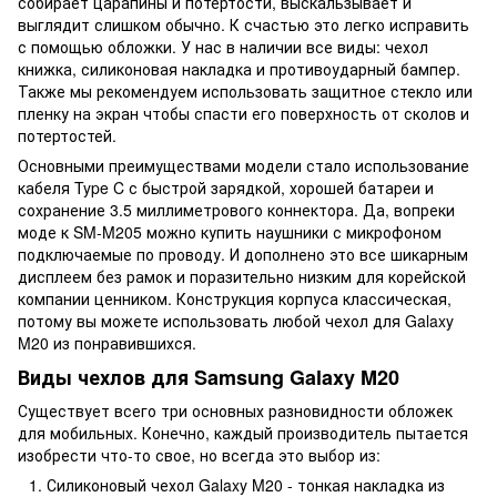
собирает царапины и потертости, выскальзывает и
выглядит слишком обычно. К счастью это легко исправить
с помощью обложки. У нас в наличии все виды: чехол
книжка, силиконовая накладка и противоударный бампер.
Также мы рекомендуем использовать защитное стекло или
пленку на экран чтобы спасти его поверхность от сколов и
потертостей.
Основными преимуществами модели стало использование
кабеля Type C с быстрой зарядкой, хорошей батареи и
сохранение 3.5 миллиметрового коннектора. Да, вопреки
моде к SM-M205 можно купить наушники с микрофоном
подключаемые по проводу. И дополнено это все шикарным
дисплеем без рамок и поразительно низким для корейской
компании ценником. Конструкция корпуса классическая,
потому вы можете использовать любой чехол для Galaxy
M20 из понравившихся.
Виды чехлов для Samsung Galaxy M20
Существует всего три основных разновидности обложек
для мобильных. Конечно, каждый производитель пытается
изобрести что-то свое, но всегда это выбор из:
Силиконовый чехол Galaxy M20 - тонкая накладка из