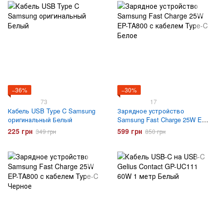
−36%
−30%
73
17
Кабель USB Type C Samsung
Зарядное устройство
оригинальный Белый
Samsung Fast Charge 25W EP-
TA800 с кабелем Type-C Белое
225 грн
599 грн
349 грн
850 грн