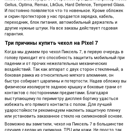
Gelius, Optima, Remax, LikGus, Hard Defence, Tempered Glass.
И постоянно появляется что-то новенькое. Кроме обложек
и скрин протекторов у нас продается зарядка, кабель,
переходник, блок питания, автомобильный держатель и
другие нужные штуки. На все заказы действует годовая
гарантия.
Три причины купить чехол на Pixel 7
Когда мы думаем про чехол Пиксель 7, в первую очередь в
голову приходит его способность защитить мобильный при
падении и от прочих нежелательных механических
воздействий. Так как аппарат с двух сторон стеклянный, а
боковая рамка из относительно мягкого алюминия, он
быстро собирает царапины и потертости. Надев обложку вы
физически изолируете заднюю крышку и боковые грани от
контактов с посторонними предметами. Благодаря
выступающему по периметру дисплея бортику удасться
избежать его прямого контакта с полом. Для лучшей
ударостойкости рекомендуем наклеить защитную пленку
или установить заказанное стекло на силиконовой основе.
Возможно вы заметили, чехол на Пиксель 7 в большинстве
случаев сделан из силикона, TPU или кожи. Не просто так