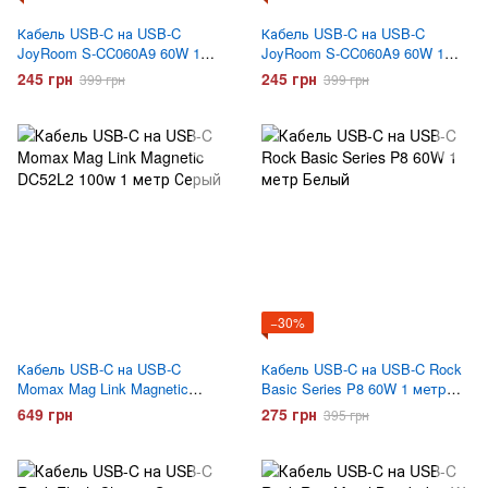
Кабель USB-C на USB-C
Кабель USB-C на USB-C
JoyRoom S-CC060A9 60W 1
JoyRoom S-CC060A9 60W 1
метр Черный
метр Белый
245 грн
245 грн
399 грн
399 грн
−30%
Кабель USB-C на USB-C
Кабель USB-C на USB-C Rock
Momax Mag Link Magnetic
Basic Series P8 60W 1 метр
DC52L2 100w 1 метр Серый
Белый
649 грн
275 грн
395 грн