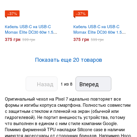
−37%
−37%
Кабель USB-C на USB-C
Кабель USB-C на USB-C
Momax Elite DC30 60w 1.5
Momax Elite DC30 60w 1.5
метра Черный
метра Серый
375 грн
375 грн
599 грн
599 грн
Показать еще 20 товаров
Назад
Вперед
1
из 8
Оригинальный чехол на Pixel 7 идеально повторяет все
формы и изгибы корпуса смартфона. Полностью совместим
с защитным стеклом и пленкой на экран (обычной или
гидрогелевой). Не портит внешность устройства, потому
что выполнен в едином с ним стиле компании Google.
Помимо фирменной TPU накладки Silicone case в наличии
имеются аксессуары от сторонних брендов. Например Hoco,