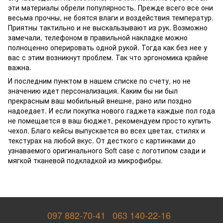
эти материалы обрели популярность. Прежде всего все они
весьма прочны, не боятся влаги и воздействия температур.
Приятны тактильно и не выскальзывают из рук. Возможно
замечали, телефоном в правильной накладке можно
полноценно оперировать одной рукой. Тогда как без нее у
вас с этим возникнут проблем. Так что эргономика крайне
важна.
И последним пунктом в нашем списке по счету, но не
значению идет персонализация. Каким бы ни был
прекрасным ваш мобильный внешне, рано или поздно
надоедает. И если покупка нового гаджета каждые пол года
не помещается в ваш бюджет, рекомендуем просто купить
чехол. Благо кейсы выпускается во всех цветах, стилях и
текстурах на любой вкус. От десткого с картинками до
узнаваемого оригинального Soft case с логотипом сзади и
мягкой тканевой подкладкой из микрофибры.
097 882-70-41
063 140-22-16