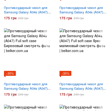
Противоударный чехол для
Противоударный чехол для
Samsung Galaxy A04s (A047)
Samsung Galaxy A04s (A047)
Full soft case Розовый
Full soft case Фиолетовый
175 грн
175 грн
249 грн
249 грн
−30%
−30%
Противоударный чехол для
Противоударный чехол для
Samsung Galaxy A04s (A047)
Samsung Galaxy A04s (A047)
Full soft case Бирюзовый
Full soft case Ярко Малиновый
175 грн
175 грн
249 грн
249 грн