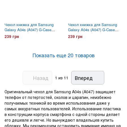
Чехол книжка для Samsung
Чехол книжка для Samsung
Galaxy A04s (A047) G-Case
Galaxy A04s (A047) G-Case
Ranger Черный
Ranger Красный
239 грн
239 грн
Показать еще 20 товаров
Назад
Вперед
1
из 11
Оригинальный чехол для Samsung A04s (A047) защищает
телефон от потертостей, сколов и царапин, неизбежно
получаемых техникой во время использования даже у
самых аккуратных пользователей. Использование пластика
в конструкции корпуса смартфона с одной стороны делает
его дешевле и легче. Но вынуждают владельцев купить
обложку. Мы рекомендуем остановить внимание именно на