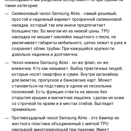
такие категории:
Силиконовый чехол Samsung A04s - самый дешевый,
простой и надежный вариант прозрачной силиконовой
наладки, который так или иначе предпочитает
большинство. Во многом из-за низкой цены. TPU
накладка не мешает наклейке защитного стекла, не
увеличивает габариты мобильного, цепок лежит в руке и
сохраняет облик трубки. При кажущейся хрупкости
довольно надежна и долговечна.
Чехол книжка Samsung A04s - он же флип, он же
книжечка. Кто как называет. Выбор практичных людей,
которые носят смартфон в сумке. Внутри органайзер
для визиток, пропусков и банковских карт. Может
становиться на подставку в одном из нескольких
положений. Есть функция ответа на звонок без
открытия крышки и магнитная защелка. сделан из кожи
со строчкой по краям и в местах сгибов. Выглядит
премиально.
Противоударный чехол Samsung A04s - это бампер из
жесткого пластика объединенный с мягкой TPU
накладкой амортизирующей при падении. Имеет