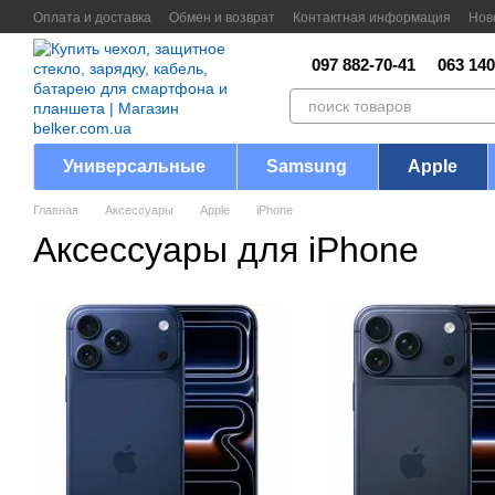
Перейти к основному контенту
Оплата и доставка
Обмен и возврат
Контактная информация
Нов
097 882-70-41
063 140
Универсальные
Samsung
Apple
Главная
Аксессуары
Apple
iPhone
Аксессуары для iPhone