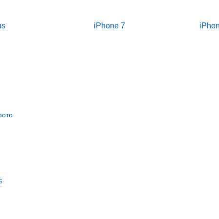
us
iPhone 7
iPhon
s