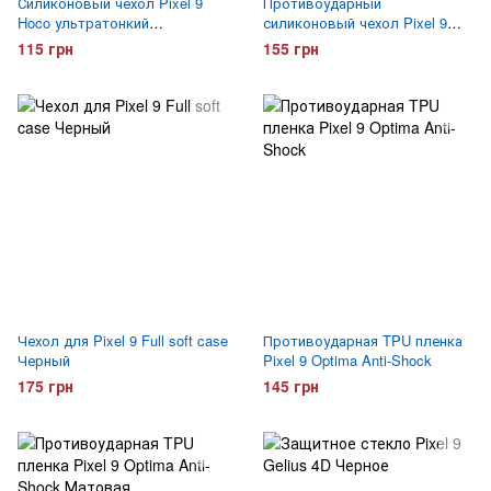
Силиконовый чехол Pixel 9
Противоударный
Hoco ультратонкий
силиконовый чехол Pixel 9
Прозрачный
Gelius Proof Прозрачный
115 грн
155 грн
Чехол для Pixel 9 Full soft case
Противоударная TPU пленка
Черный
Pixel 9 Optima Anti-Shock
175 грн
145 грн