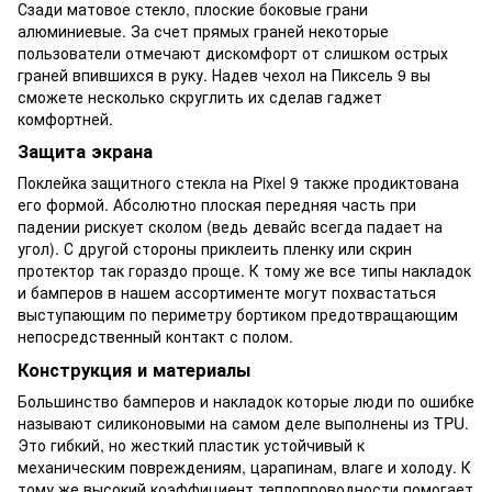
Сзади матовое стекло, плоские боковые грани
алюминиевые. За счет прямых граней некоторые
пользователи отмечают дискомфорт от слишком острых
граней впившихся в руку. Надев чехол на Пиксель 9 вы
сможете несколько скруглить их сделав гаджет
комфортней.
Защита экрана
Поклейка защитного стекла на Pixel 9 также продиктована
его формой. Абсолютно плоская передняя часть при
падении рискует сколом (ведь девайс всегда падает на
угол). С другой стороны приклеить пленку или скрин
протектор так гораздо проще. К тому же все типы накладок
и бамперов в нашем ассортименте могут похвастаться
выступающим по периметру бортиком предотвращающим
непосредственный контакт с полом.
Конструкция и материалы
Большинство бамперов и накладок которые люди по ошибке
называют силиконовыми на самом деле выполнены из TPU.
Это гибкий, но жесткий пластик устойчивый к
механическим повреждениям, царапинам, влаге и холоду. К
тому же высокий коэффициент теплопроводности помогает