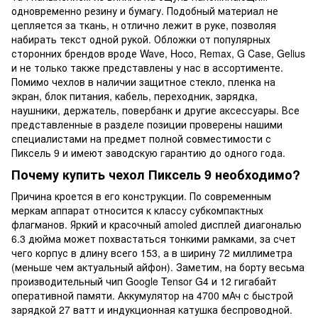
одновременно резину и бумагу. Подобный материал не
цепляется за ткань, н отлично лежит в руке, позволяя
набирать текст одной рукой. Обложки от популярных
сторонних брендов вроде Wave, Hoco, Remax, G Case, Gelius
и не только также представлены у нас в ассортименте.
Помимо чехлов в наличии защитное стекло, пленка на
экран, блок питания, кабель, переходник, зарядка,
наушники, держатель, повербанк и другие аксессуары. Все
представленные в разделе позиции проверены нашими
специалистами на предмет полной совместимости с
Пиксель 9 и имеют заводскую гарантию до одного года.
Почему купить чехол Пиксель 9 необходимо?
Причина кроется в его конструкции. По современным
меркам аппарат относится к классу субкомпактных
флагманов. Яркий и красочный amoled дисплей диагональю
6.3 дюйма может похвастаться тонкими рамками, за счет
чего корпус в длину всего 153, а в ширину 72 миллиметра
(меньше чем актуальный айфон). Заметим, на борту весьма
производительный чип Google Tensor G4 и 12 гигабайт
оперативной памяти. Аккумулятор на 4700 мАч с быстрой
зарядкой 27 ватт и индукционная катушка беспроводной.