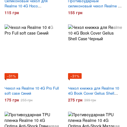
Силиконовый чехол для
Противоударный
Realme 10 4G Hoco
силиконовый чехол Realme 10
ультратонкий Прозрачный
4G Gelius Proof Прозрачный
115 грн
155 грн
−31%
−31%
Чехол на Realme 10 4G Pro Full
Чехол книжка для Realme 10
soft case Синий
4G Book Cover Gelius Shell
Case Черный
175 грн
275 грн
255 грн
399 грн