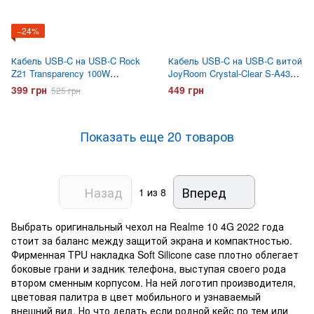
−24%
Кабель USB-C на USB-C Rock
Кабель USB-C на USB-C витой
Z21 Transparency 100W
JoyRoom Crystal-Clear S-A43
Сиреневый
60W 1.5 метра Черный
399 грн
449 грн
525 грн
Показать еще 20 товаров
Назад
Вперед
1
из 8
Выбрать оригинальный чехол на Realme 10 4G 2022 года
стоит за баланс между защитой экрана и компактностью.
Фирменная TPU накладка Soft Silicone case плотно облегает
боковые грани и задник телефона, выступая своего рода
втором сменным корпусом. На ней логотип производителя,
цветовая палитра в цвет мобильного и узнаваемый
внешний вид. Но что делать если родной кейс по тем или