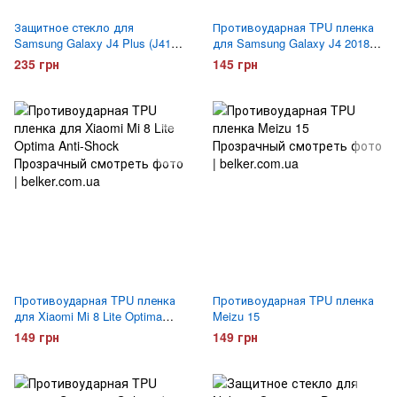
Защитное стекло для
Противоударная TPU пленка
Samsung Galaxy J4 Plus (J415)
для Samsung Galaxy J4 2018
Optima 5D Черное
(J400)
235 грн
145 грн
Противоударная TPU пленка
Противоударная TPU пленка
для Xiaomi Mi 8 Lite Optima
Meizu 15
Anti-Shock
149 грн
149 грн