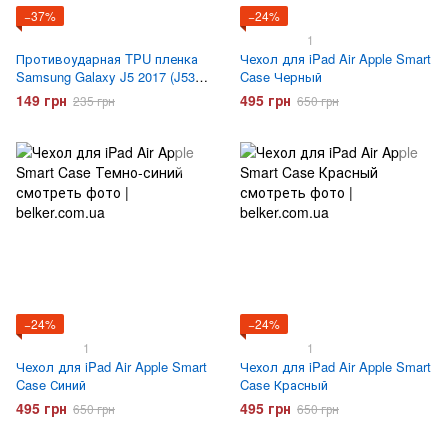
−37%
−24%
1
Противоударная TPU пленка
Чехол для iPad Air Apple Smart
Samsung Galaxy J5 2017 (J530)
Case Черный
Optima Anti-Shock
149 грн
495 грн
235 грн
650 грн
−24%
−24%
1
1
Чехол для iPad Air Apple Smart
Чехол для iPad Air Apple Smart
Case Синий
Case Красный
495 грн
495 грн
650 грн
650 грн