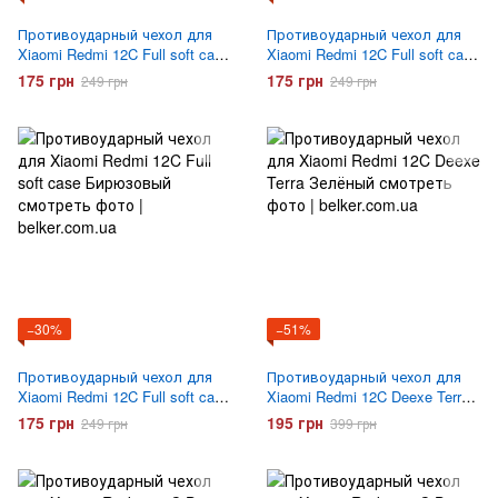
Противоударный чехол для
Противоударный чехол для
Xiaomi Redmi 12C Full soft case
Xiaomi Redmi 12C Full soft case
Малиновый
Сиреневый
175 грн
175 грн
249 грн
249 грн
−30%
−51%
Противоударный чехол для
Противоударный чехол для
Xiaomi Redmi 12C Full soft case
Xiaomi Redmi 12C Deexe Terra
Бирюзовый
Зеленый
175 грн
195 грн
249 грн
399 грн