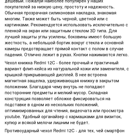
дешевый. Пожалуй наиболее популярен у наших
покупателей за низкую цену, простоту и надежность.
Обычная прозрачная силиконовая накладка, знакомая
многим. Также может быть черной, цветной или с
картинками. Рекомендуется использовать исключительно с
пленкой на экран или защитным стеклом 3D типа. Для
лучшей защиты углы усилены, боковины имеют большую
жесткость, а небольшой бортик вокруг стекла и основной
камеры предотвращает прямой контакт с полом в случае
падения. Отлично лежит в руках. Кнопки нажимаются легко.
Чехол книжка Redmi 12C - более прочный и практичный
вариант флип-кейса из натуральной кожи или заменителя, с
крышкой прикрывающей дисплей. В нее встроена
магнитная защелка, удерживающая книжку в закрытом
положении. Благодаря чему внутрь не попадают
посторонние предметы и мелкий мусор. Складная
конструкция позволяет обложке фиксироваться на
подставке в одном из нескольких положений,
оптимизированных для чтения, видеочата или просмотра
youtube. Удобный органайзер с кармашками для визиток,
купюр и всякой мелочи лишним не будет.
Противоударный чехол Redmi 12C - для тех, чей смартфон