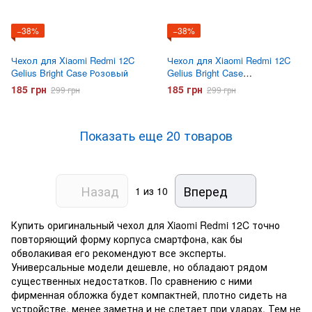
−38%
−38%
Чехол для Xiaomi Redmi 12C
Чехол для Xiaomi Redmi 12C
Gelius Bright Case Розовый
Gelius Bright Case
Фиолетовый
185 грн
185 грн
299 грн
299 грн
Показать еще 20 товаров
Назад
Вперед
1
из 10
Купить оригинальный чехол для Xiaomi Redmi 12C точно
повторяющий форму корпуса смартфона, как бы
обволакивая его рекомендуют все эксперты.
Универсальные модели дешевле, но обладают рядом
существенных недостатков. По сравнению с ними
фирменная обложка будет компактней, плотно сидеть на
устройстве, менее заметна и не слетает при ударах. Тем не