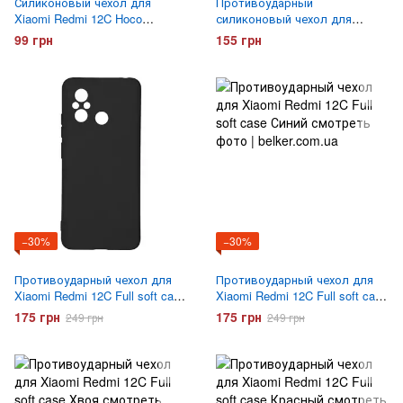
Силиконовый чехол для
Противоударный
Xiaomi Redmi 12C Hoco
силиконовый чехол для
ультратонкий
Xiaomi Redmi 12C Gelius Proof
99 грн
155 грн
−30%
−30%
Противоударный чехол для
Противоударный чехол для
Xiaomi Redmi 12C Full soft case
Xiaomi Redmi 12C Full soft case
Черный
Синий
175 грн
175 грн
249 грн
249 грн