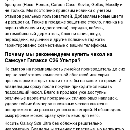
брендов (Hoco, Remax, Carbon Case, Kevlar, Gelius, Mossily и
не только. Мы постоянно привозим новинки с учетом
отзывов реальных пользователей. Добавляем новые цвета
и расцветки. Также в продаже защитное стекло, пленка на
экран (обычная и гидрогелевая), зарядка, кабель,
автомобильный держатель, блок питания, шнур,
переходник, наушники и другие полезные гаджеты
гарантированно совместимые с вашим телефоном.
Почему мы рекомендуем купить чехол на
Самсунг Галакси С26 Ультра?
Не смотря на премиальность линейки производитель до сих
пор не озаботился комплектной обложкой или скрин
протектором которых хватит хотя бы на какое-то время. И
владельцам сразу после покупки приходиться искать
подходящий чехол. Благо в продаже уже доступны
различные варианты прозрачных силиконовых накладок,
ударостойких бамперов в кожаных чехлов книжек в
ассортименте из разных ценовых категорий. И обзаведясь
смартфоном можно сразу купить кейс для него.
Носить Galaxy S26 Ultra без обложки решительно
невозможно. Владельцы отмечают красивые, но неприятно