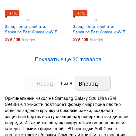
−30%
−30%
17
17
Зарядное устройство
Зарядное устройство
Samsung Fast Charge 25W EP-
Samsung Fast Charge 25W EP-
TA800 с кабелем Type-C Белое
TA800 с кабелем Type-C
599 грн
599 грн
850 грн
850 грн
Черное
Показать еще 20 товаров
Назад
Вперед
1
из 9
Оригинальный чехол на Samsung Galaxy S26 Ultra (SM-
S948B) в точности повторяет форму смартфона плотно
облегая заднюю крышку и боковые рамки, создавая
защитный бортик выступающий над поверхностью дисплея
спереди. И такой же ободок вокруг объективов основной
камеры. Помимо фирменной TPU накладки Soft Case в
продаже также обложки, бамперы и книжки от сторонних