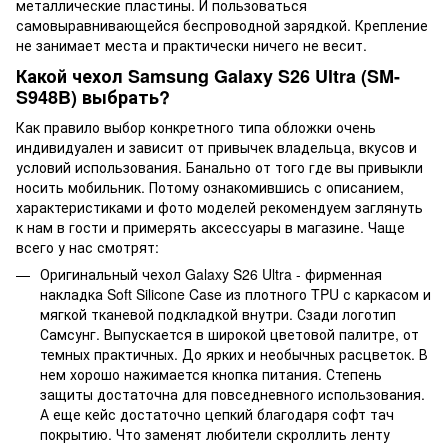
металлические пластины. И пользоваться
самовыравнивающейся беспроводной зарядкой. Крепление
не занимает места и практически ничего не весит.
Какой чехол Samsung Galaxy S26 Ultra (SM-
S948B) выбрать?
Как правило выбор конкретного типа обложки очень
индивидуален и зависит от привычек владельца, вкусов и
условий использования. Банально от того где вы привыкли
носить мобильник. Потому ознакомившись с описанием,
характеристиками и фото моделей рекомендуем заглянуть
к нам в гости и примерять аксессуары в магазине. Чаще
всего у нас смотрят:
Оригинальный чехол Galaxy S26 Ultra - фирменная
накладка Soft Silicone Case из плотного TPU с каркасом и
мягкой тканевой подкладкой внутри. Сзади логотип
Самсунг. Выпускается в широкой цветовой палитре, от
темных практичных. До ярких и необычных расцветок. В
нем хорошо нажимается кнопка питания. Степень
защиты достаточна для повседневного использования.
А еще кейс достаточно цепкий благодаря софт тач
покрытию. Что заменят любители скроллить ленту