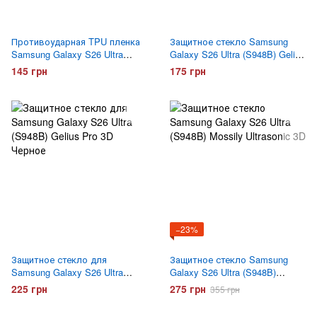
Противоударная TPU пленка
Защитное стекло Samsung
Samsung Galaxy S26 Ultra
Galaxy S26 Ultra (S948B) Gelius
(S948B) Optima Anti-Shock
4D Черное
145 грн
175 грн
Матовая
−23%
Защитное стекло для
Защитное стекло Samsung
Samsung Galaxy S26 Ultra
Galaxy S26 Ultra (S948B)
(S948B) Gelius Pro 3D Черное
Mossily Ultrasonic 3D
225 грн
275 грн
355 грн