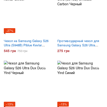
−27%
Чехол на Samsung Galaxy S26
Противоударный чехол для
Ultra (S948B) Piblue Kevlar
Samsung Galaxy S26 Ultra
Синий
(S948B) UniCase Carbon
545 грн
275 грн
750 грн
Черный
−13%
−13%