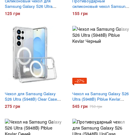
Силиконовый чехол для
Противоударный
Samsung Galaxy S26 Ultra
силиконовый чехол Samsung
(S948B) Hoco ультратонкий
Galaxy S26 Ultra (S948B) Gelius
125 грн
155 грн
Прозрачный
Proof Прозрачный
−27%
Чехол для Samsung Galaxy
Чехол на Samsung Galaxy S26
S26 Ultra (S948B) Clear Case
Ultra (S948B) Piblue Kevlar
Acrylic Premium (MagSafe)
Черный
275 грн
545 грн
750 грн
Прозрачный