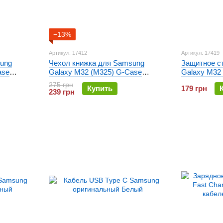
−13%
Артикул: 17412
Артикул: 17419
ung
Чехол книжка для Samsung
Защитное с
ase
Galaxy M32 (M325) G-Case
Galaxy M32 
Ranger Золотой
Cover Ultra
275 грн
Купить
179 грн
239 грн