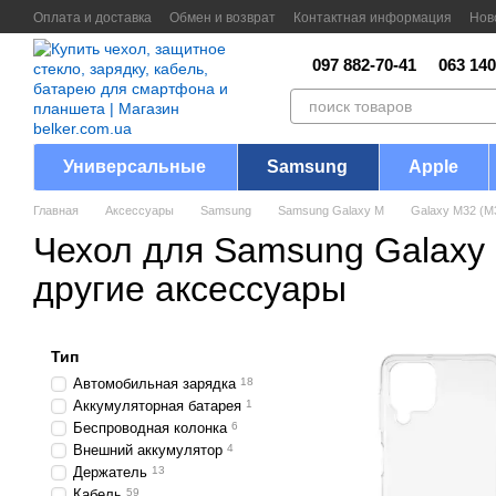
Перейти к основному контенту
Оплата и доставка
Обмен и возврат
Контактная информация
Нов
097 882-70-41
063 140
Универсальные
Samsung
Apple
Главная
Аксессуары
Samsung
Samsung Galaxy M
Galaxy M32 (M
Чехол для Samsung Galaxy
другие аксессуары
Тип
Автомобильная зарядка
18
Аккумуляторная батарея
1
Беспроводная колонка
6
Внешний аккумулятор
4
Держатель
13
Кабель
59