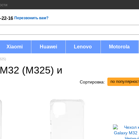
ости
-22-16
Перезвонить вам?
Xiaomi
Huawei
Lenovo
Motorola
325)
 M32 (M325) и
по популярнос
Сортировка: