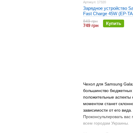
Артикул: 17320
Зарядное устройство S
Fast Charge 45W (EP-TA
Черное
849 грн
Купить
749 грн
Чехол для Samsung Galax
большинство бюджетных м
положительные аспекты 
моментом станет склонно
зависимости от его вида
Проконсультировать вас 
всем городам Украины.