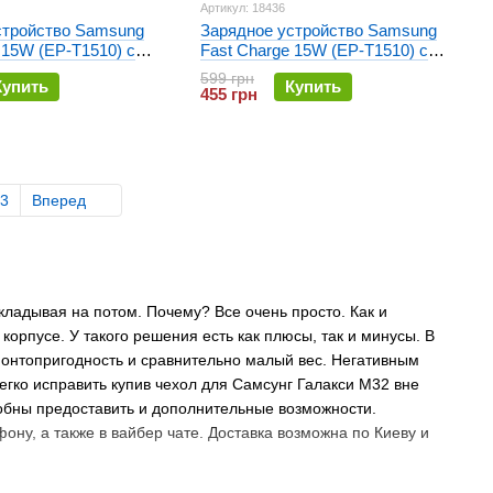
Артикул: 18436
стройство Samsung
Зарядное устройство Samsung
 15W (EP-T1510) с
Fast Charge 15W (EP-T1510) с
pe-C Черный
кабелем Type-C Белое
599 грн
Купить
Купить
455 грн
3
Вперед
ладывая на потом. Почему? Все очень просто. Как и
орпусе. У такого решения есть как плюсы, так и минусы. В
онтопригодность и сравнительно малый вес. Негативным
егко исправить купив чехол для Самсунг Галакси М32 вне
собны предоставить и дополнительные возможности.
ону, а также в вайбер чате. Доставка возможна по Киеву и