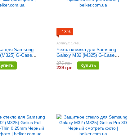
−13%
Артикул: 17410
ка для Samsung
Чехол книжка для Samsung
 (M325) G-Case
Galaxy M32 (M325) G-Case
ный
Ranger Красный
275 грн
Купить
Купить
239 грн