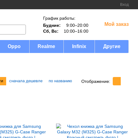
Вход
График работы:
Мой заказ
Будние:
9:00–20:00
Сб, Вс:
10:00–16:00
Oppo
Realme
Infinix
Другие
ти
сначала дешевле
по названию
Отображение: