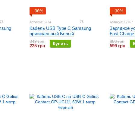
−36%
−30%
73
73
Артикул: 5774
Артикул: 12767
msung
Кабель USB Type C Samsung
Зарядное у
оригинальный Белый
Fast Charge
кабелем Ty
349 грн
850 грн
Купить
225 грн
599 грн