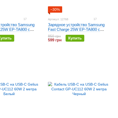
−30%
17
17
Артикул: 12768
стройство Samsung
Зарядное устройство Samsung
 25W EP-TA800 с
Fast Charge 25W EP-TA800 с
pe-C Белое
кабелем Type-C Черное
850 грн
Купить
Купить
599 грн