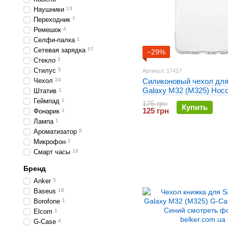
Наушники
13
Переходник
7
Ремешок
4
Селфи-палка
1
Сетевая зарядка
57
−29%
Стекло
2
Стилус
5
Артикул: 17417
Чехол
24
Силиконовый чехол дл
Galaxy M32 (M325) Hoco
Штатив
1
Прозрачный
Геймпад
1
175 грн
Купить
125 грн
Фонарик
1
Лампа
1
Ароматизатор
8
Микрофон
2
Смарт часы
16
Бренд
Anker
5
Baseus
18
Borofone
1
Elcom
1
G-Case
4