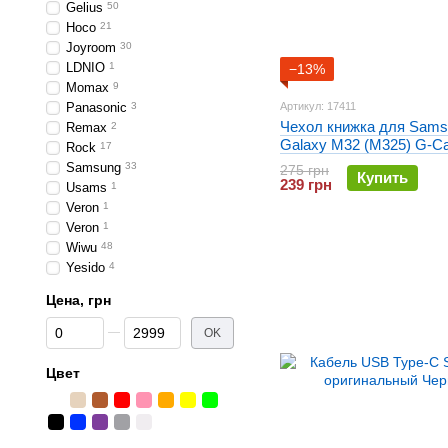
Gelius
50
Hoco
21
Joyroom
30
LDNIO
1
−13%
Momax
9
Panasonic
3
Артикул: 17411
Чехол книжка для Sams
Remax
2
Galaxy M32 (M325) G-C
Rock
17
Ranger Синий
Samsung
33
275 грн
Купить
239 грн
Usams
1
Veron
1
Veron
1
Wiwu
48
Yesido
4
Цена, грн
От Цена, грн
До Цена, грн
OK
Цвет