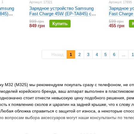
1
Артикул: 17321
Артикул: 17895
amsung
Зарядное устройство Samsung
Зарядное у
845)
Fast Charge 45W (EP-TA845) с
Fast Charge
кабелем Type-C Черное
кабелем Ty
999 грн
599 грн
Купить
849 грн
455 грн
Назад
1
2
3
4
5
6
...
1
y M32 (M325) мы рекомендуем покупать сразу с телефоном, не отк
оделей корейского бренда, ваш аппарат выполнен в пластиковом к
однозначно стоит отнести невысокую цену подобного решения, рем
сть к появлению сколов и царапин на задней крышке, что к слову л
. Любая обложка справиться с защитой от износа, а некоторые спо
по вопросам выбора аксессуаров могут наши консультанты по телеф