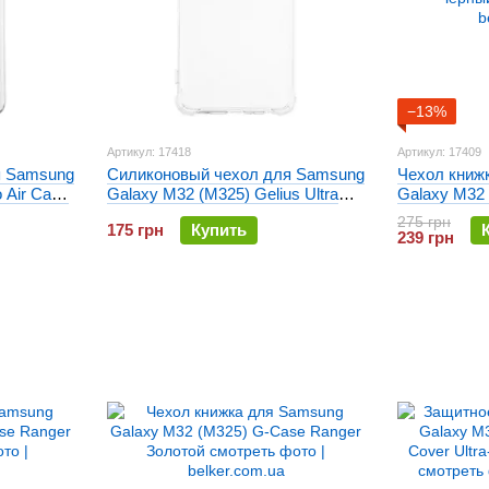
−13%
Артикул: 17418
Артикул: 17409
я Samsung
Силиконовый чехол для Samsung
Чехол книж
 Air Case
Galaxy M32 (M325) Gelius Ultra
Galaxy M32
Thin Proof Прозрачный
Ranger Чер
275 грн
175 грн
Купить
239 грн