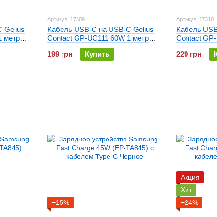
Артикул: 17309
Артикул: 17310
 Gelius
Кабель USB-C на USB-C Gelius
Кабель USB
1 метр
Contact GP-UC111 60W 1 метр
Contact GP
Черный
Белый
199 грн
Купить
229 грн
Акция
Хит
−15%
−24%