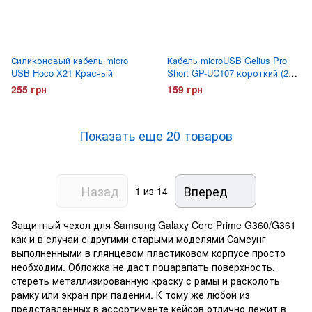
Силиконовый кабель micro
Кабель microUSB Gelius Pro
USB Hoco X21 Красный
Short GP-UC107 короткий (20
сантиметров)
255 грн
159 грн
Показать еще 20 товаров
Назад
Вперед
1
из 14
Защитный чехол для Samsung Galaxy Core Prime G360/G361
как и в случаи с другими старыми моделями Самсунг
выполненными в глянцевом пластиковом корпусе просто
необходим. Обложка не даст поцарапать поверхность,
стереть металлизированную краску с рамы и расколоть
рамку или экран при падении. К тому же любой из
представленных в ассортименте кейсов отлично лежит в