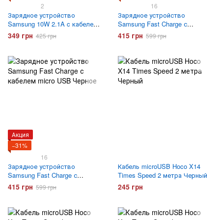
2
16
Зарядное устройство
Зарядное устройство
Samsung 10W 2.1A c кабелем
Samsung Fast Charge с
micro USB Original Белое
кабелем micro USB Белое
349 грн
415 грн
425 грн
599 грн
Акция
−31%
16
Зарядное устройство
Кабель microUSB Hoco X14
Samsung Fast Charge с
Times Speed 2 метра Черный
кабелем micro USB Черное
415 грн
245 грн
599 грн