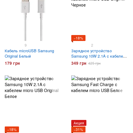
−18%
9
2
Кабель microUSB Samsung
Зарядное устройство
Original Белый
Samsung 10W 2.1A c кабелем
micro USB Original Черное
179 грн
349 грн
425 грн
Акция
−18%
−31%