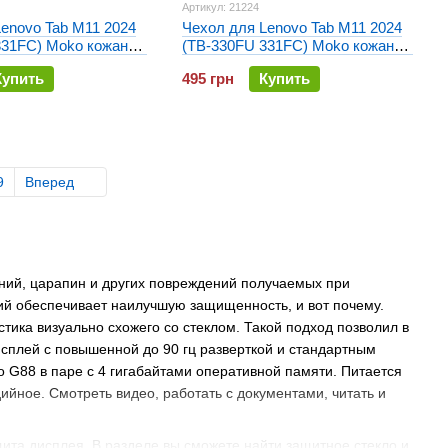
Артикул: 21224
enovo Tab M11 2024
Чехол для Lenovo Tab M11 2024
331FC) Moko кожаный
(TB-330FU 331FC) Moko кожаный
Красный
Купить
495 грн
Купить
9
Вперед
ний, царапин и других повреждений получаемых при
й обеспечивает наилучшую защищенность, и вот почему.
ика визуально схожего со стеклом. Такой подход позволил в
сплей с повышенной до 90 гц разверткой и стандартным
o G88 в паре с 4 гигабайтами оперативной памяти. Питается
дийное. Смотреть видео, работать с документами, читать и
щита дисплея. В разделе вы сможете найти защитное стекло и