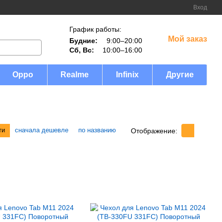
Вход
График работы:
Мой заказ
Будние:
9:00–20:00
Сб, Вс:
10:00–16:00
Oppo
Realme
Infinix
Другие
ти
сначала дешевле
по названию
Отображение: