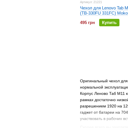
Артикул: 21221
Чехол для Lenovo Tab M
(TB-330FU 331FC) Moko
Оранжевый
495 грн
Купить
Оригинальный чехол для
нормальной эксплуатаци
Корпус Леново Таб М11 к
рамках достаточно низко
разрешением 1920 на 120
гаджет от батареи на 70
участвовать в рабочих в
Скорее всего вы захотит