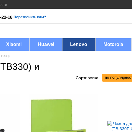
ости
-22-16
Перезвонить вам?
Xiaomi
Huawei
Lenovo
Motorola
TB330)
(TB330) и
по популярнос
Сортировка: