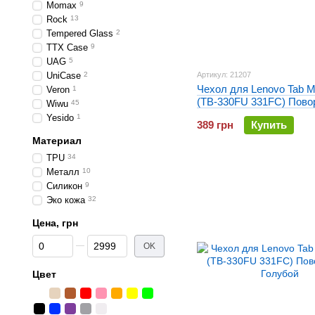
Momax
9
Rock
13
Tempered Glass
2
TTX Case
9
UAG
5
UniCase
2
Артикул: 21207
Чехол для Lenovo Tab M
Veron
1
(TB-330FU 331FC) Пово
Wiwu
45
Розовый
Yesido
1
389 грн
Купить
Материал
TPU
34
Металл
10
Силикон
9
Эко кожа
32
Цена, грн
От Цена, грн
До Цена, грн
OK
Цвет