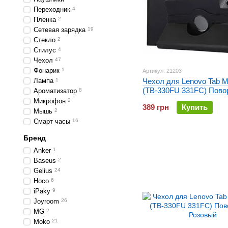
Переходник
4
Пленка
2
Сетевая зарядка
19
Стекло
2
Стилус
4
Чехол
47
Фонарик
1
Артикул: 21203
Лампа
1
Чехол для Lenovo Tab M
(TB-330FU 331FC) Пово
Ароматизатор
8
Черный
Микрофон
2
389 грн
Купить
Мышь
2
Смарт часы
16
Бренд
Anker
1
Baseus
2
Gelius
24
Hoco
6
iPaky
9
Joyroom
26
MG
2
Moko
21