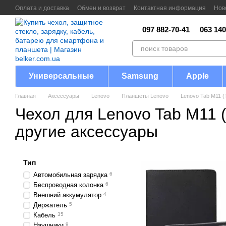
Перейти к основному контенту
Оплата и доставка
Обмен и возврат
Контактная информация
Нов
097 882-70-41
063 140
Универсальные
Samsung
Apple
Главная
Аксессуары
Lenovo
Планшеты Lenovo
Lenovo Tab M11 (
Чехол для Lenovo Tab M11 
другие аксессуары
Тип
Автомобильная зарядка
6
Беспроводная колонка
6
Внешний аккумулятор
4
Держатель
5
Кабель
35
Наушники
9