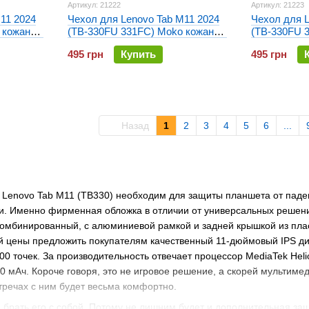
Артикул: 21222
Артикул: 21223
11 2024
Чехол для Lenovo Tab M11 2024
Чехол для L
 кожаный
(TB-330FU 331FC) Moko кожаный
(TB-330FU 
Коричневый
Золотой
495 грн
Купить
495 грн
Назад
1
2
3
4
5
6
...
 Lenovo Tab M11 (TB330) необходим для защиты планшета от паде
и. Именно фирменная обложка в отличии от универсальных решени
омбинированный, с алюминиевой рамкой и задней крышкой из пласт
й цены предложить покупателям качественный 11-дюймовый IPS ди
0 точек. За производительность отвечает процессор MediaTek Heli
40 мАч. Короче говоря, это не игровое решение, а скорей мультиме
стречах с ним будет весьма комфортно.
е брать его с собой. Потому не лишним будет и дополнительная за