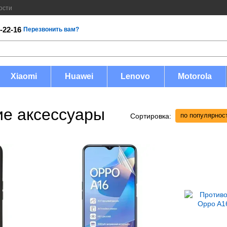
ости
-22-16
Перезвонить вам?
Xiaomi
Huawei
Lenovo
Motorola
ие аксессуары
по популярнос
Сортировка: