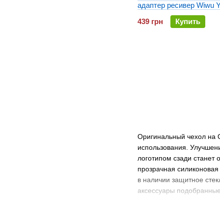
адаптер ресивер Wiwu 
to AUX
439 грн
Купить
Оригинальный чехол на 
использования. Улучшени
логотипом сзади станет 
прозрачная силиконовая
в наличии защитное стек
аксессуары подобранные
Почему мы сове