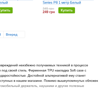
Белый
Series P8 1 метр Белый
345 грн
Купить
Купить
249 грн
8
Вперед
овреждений неизбежно получаемых техникой в процессе
 под своей стиль. Фирменная TPU накладка Soft case с
ударостойкостью. Достойной альтернативой ему станет
доступных в нашем магазине. Помимо вышеупомянутых обложек
автомобильный держатель, наушники и другие полезные