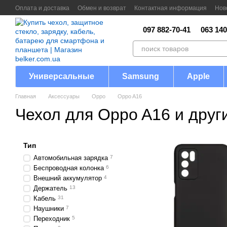
Перейти к основному контенту
Оплата и доставка
Обмен и возврат
Контактная информация
Нов
097 882-70-41
063 140
Универсальные
Samsung
Apple
Главная
Аксессуары
Oppo
Oppo A16
Чехол для Oppo A16 и друг
Тип
Автомобильная зарядка
7
Беспроводная колонка
6
Внешний аккумулятор
4
Держатель
13
Кабель
31
Наушники
7
Переходник
5