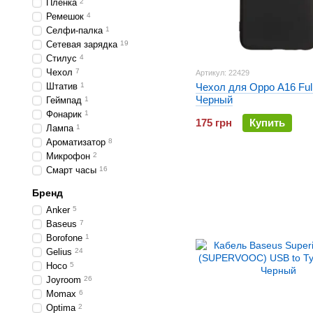
Пленка
2
Ремешок
4
Селфи-палка
1
Сетевая зарядка
19
Стилус
4
Чехол
7
Артикул: 22429
Штатив
1
Чехол для Oppo A16 Full
Черный
Геймпад
1
Фонарик
1
175 грн
Купить
Лампа
1
Ароматизатор
8
Микрофон
2
Смарт часы
16
Бренд
Anker
5
Baseus
7
Borofone
1
Gelius
24
Hoco
5
Joyroom
26
Momax
6
Optima
2