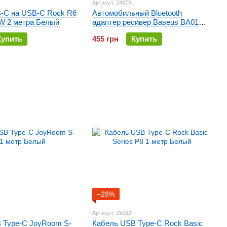
Артикул: 24979
-C на USB-C Rock R6
Автомобильный Bluetooth
W 2 метра Белый
адаптер ресивер Baseus BA01
USB Wireless Adapter (CABA01-
Купить
455 грн
Купить
01)
−28%
Артикул: 25022
 Type-C JoyRoom S-
Кабель USB Type-C Rock Basic