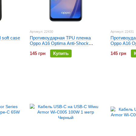
Артикул: 22430
Артикул: 22431
 soft case
Противоударная TPU пленка
Противоуда
Oppo A16 Optima Anti-Shock
Oppo A16 Op
Глянцевая
Матовая
145 грн
Купить
145 грн