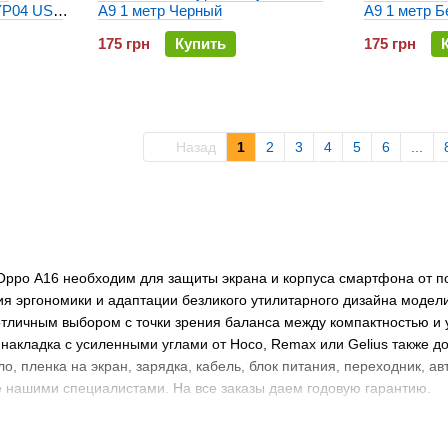
YP04 USB
A9 1 метр Черный
A9 1 метр 
175 грн
Купить
175 грн
Назад
1
2
3
4
5
6
...
Орро А16 необходим для защиты экрана и корпуса смартфона от п
я эргономики и адаптации безликого утилитарного дизайна модели
отличным выбором с точки зрения баланса между компактностью и 
 накладка с усиленными углами от Hoco, Remax или Gelius также 
ло, пленка на экран, зарядка, кабель, блок питания, переходник, 
 нашими специалистами. На все заказы даем годовую гарантию.
туем купить чехол Oppo A16 сразу?