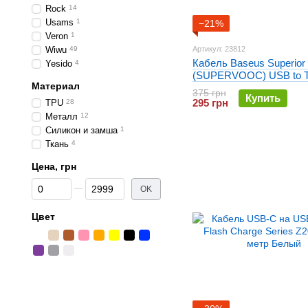
Rock
14
Usams
1
−21%
Veron
1
Wiwu
49
Артикул: 23812
Кабель Baseus Superior 
Yesido
4
(SUPERVOOC) USB to T
Материал
65W Черный
375 грн
Купить
295 грн
TPU
28
Металл
12
Силикон и замша
1
Ткань
4
Цена, грн
От Цена, грн
До Цена, грн
OK
Цвет