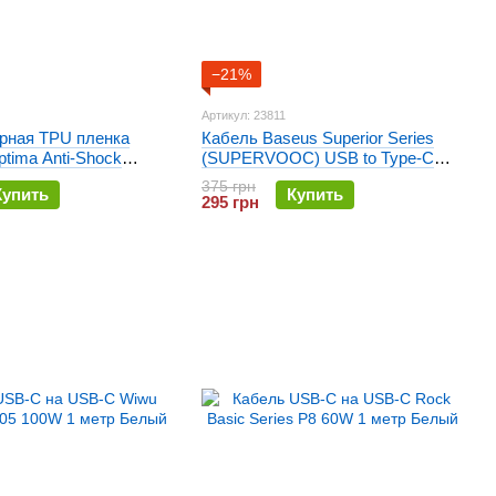
−21%
Артикул: 23811
рная TPU пленка
Кабель Baseus Superior Series
tima Anti-Shock
(SUPERVOOC) USB to Type-C
65W Белый
375 грн
Купить
Купить
295 грн