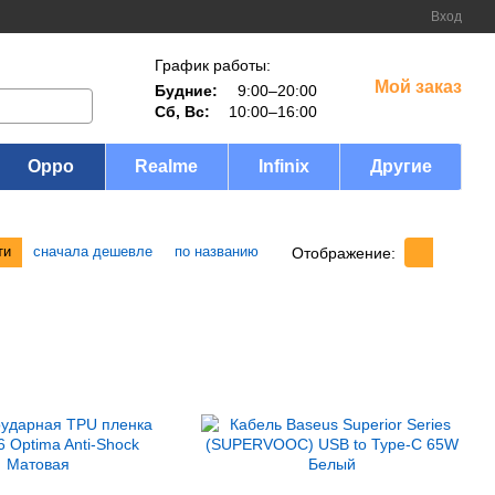
Вход
График работы:
Мой заказ
Будние:
9:00–20:00
Сб, Вс:
10:00–16:00
Oppo
Realme
Infinix
Другие
ти
сначала дешевле
по названию
Отображение: