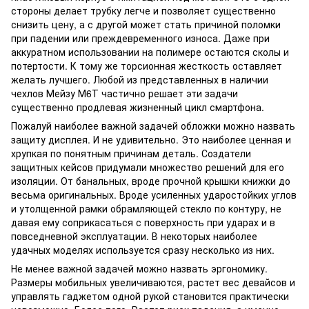
стороны делает трубку легче и позволяет существенно
снизить цену, а с другой может стать причиной поломки
при падении или преждевременного износа. Даже при
аккуратном использовании на полимере остаются сколы и
потертости. К тому же торсионная жесткость оставляет
желать лучшего. Любой из представленных в наличии
чехлов Мейзу М6Т частично решает эти задачи
существенно продлевая жизненный цикл смартфона.
Пожалуй наиболее важной задачей обложки можно назвать
защиту дисплея. И не удивительно. Это наиболее ценная и
хрупкая по понятным причинам деталь. Создатели
защитных кейсов придумали множество решений для его
изоляции. От банальных, вроде прочной крышки книжки до
весьма оригинальных. Вроде усиленных ударостойких углов
и утолщенной рамки обрамляющей стекло по контуру, не
давая ему соприкасаться с поверхность при ударах и в
повседневной эксплуатации. В некоторых наиболее
удачных моделях используется сразу несколько из них.
Не менее важной задачей можно назвать эргономику.
Размеры мобильных увеличиваются, растет вес девайсов и
управлять гаджетом одной рукой становится практически