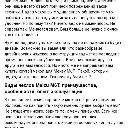
невозможно. Более того. Растет риск падения, а именно
они чаще всего стают причиной повреждений такой
техники. Надев чехол вы с удивлением обнаружите что
набирать текст на ходу или играть на весу стало гораздо
удобней! Но почему так? Ничего ведь не изменилось. Не
совсем так. Меняется хват. Вам больше не нужно с силой
хватать телефон.
Ну и последним пунктом по счету, но не по важности будет
дизайн. Возможно вы замечали что разнообразие
дизайнерских изысков в конструкции гаджетов последние
время несколько поубавилось. Все они похожи друг на
друга и не выделяются. Но никто же не запрещает вам
купить крутой чехол для Мейзу М6Т. Такой, который
подходит именно вам. Так почему бы и нет?
Виды чехлов Meizu M6T: преимущества,
особенности, опыт эксплуатации
В последнее время в продаже можно встретить немало
обложек, но как понять какую именно лучше выбрать вам?
Не слушайте никого, берите то, к чему привыкли. Если же
ваш опыт использования аксессуаров невелик,
рекомендуем сперва понять какой из основных типов лучше