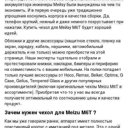
аккумулятора инженеры Мейзу были вынуждены на чем-то
экономить. И в первую очередь уже традиционно
упрощения коснулись корпуса и качества сборки. Да,
телефон хрупкий, нежный и даже немного похрустывает при
нажатии. Купить чехол для Мейзу М6Т будет хорошей
идеей.
Обложки и другие аксессуары (защитное стекло, пленку на
экран, зарядку, кабель, наушники, автомобильный
держатель и не только) можно приобрести на этой
странице. Наши эксперты тщательно отобрали и
протестировали книжки, накладки, бамперы и периферию
на совместимость с вашим мобильным. На полки попадает
только лучшие аксессуары от Hoco, Remax, Belker, Optima, G
Case, Gelius, Tempered Glass и других популярных
производителей (включая оригинальные чехлы Meizu M6T в
ассортименте). Приобретая что-то у нас вы всегда
получаете оптимальный по соотношению цены и качества
продукт.
Зачем нужен чехол для Meizu M6T ?
Как мы уже говорили ранее, аппарат имеет полностью
пластиковый корпус с имитацией под металл. Это с одной