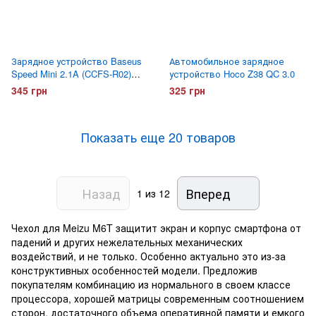
Зарядное устройство Baseus
Автомобильное зарядное
Speed Mini 2.1A (CCFS-R02)
устройство Hoco Z38 QC 3.0
Белое
345 грн
325 грн
Показать еще 20 товаров
Назад
Вперед
1
из 12
Чехол для Meizu M6T защитит экран и корпус смартфона от
падений и других нежелательных механических
воздействий, и не только. Особенно актуально это из-за
конструктивных особенностей модели. Предложив
покупателям комбинацию из нормального в своем классе
процессора, хорошей матрицы современным соотношением
сторон, достаточного объема оперативной памяти и емкого