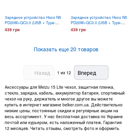
Зарядное устройство Hoco N5
Зарядное устройство Hoco N5
PD20W+QC3.0 (USB + Type-C)
PD20W+QC3.0 (USB + Type-C)
Черное
Белое
439 грн
439 грн
Показать еще 20 товаров
Назад
Вперед
1
из 12
Аксессуары для Meizu 15 Lite чехол, защитная пленка,
стекло, зарядка, кабель, аккумулятор батарея, спортивный
чехол на руку, держатель и многое другое вы можете
купить в интернет магазине belker.com.ua. Действительно
низкие цены, постоянные скидки и регулярные акции на
весь ассортимент. У нас бесплатная доставка по Украине
почтой или курьером, есть наложенный платеж. Гарантия
12 месяцев. Читать отзывы, смотреть фото и оформить