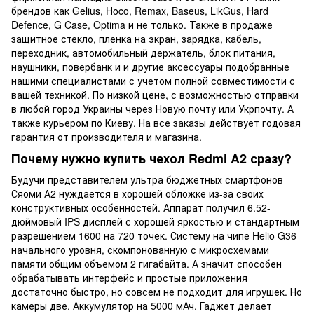
брендов как Gelius, Hoco, Remax, Baseus, LikGus, Hard
Defence, G Case, Optima и не только. Также в продаже
защитное стекло, пленка на экран, зарядка, кабель,
переходник, автомобильный держатель, блок питания,
наушники, повербанк и и другие аксессуары подобранные
нашими специалистами с учетом полной совместимости с
вашей техникой. По низкой цене, с возможностью отправки
в любой город Украины через Новую почту или Укрпочту. А
также курьером по Киеву. На все заказы действует годовая
гарантия от производителя и магазина.
Почему нужно купить чехол Redmi A2 сразу?
Будучи представителем ультра бюджетных смартфонов
Сяоми А2 нуждается в хорошей обложке из-за своих
конструктивных особенностей. Аппарат получил 6.52-
дюймовый IPS дисплей с хорошей яркостью и стандартным
разрешением 1600 на 720 точек. Систему на чипе Helio G36
начального уровня, скомпонованную с микросхемами
памяти общим объемом 2 гигабайта. А значит способен
обрабатывать интерфейс и простые приложения
достаточно быстро, но совсем не подходит для игрушек. Но
камеры две. Аккумулятор на 5000 мАч. Гаджет делает