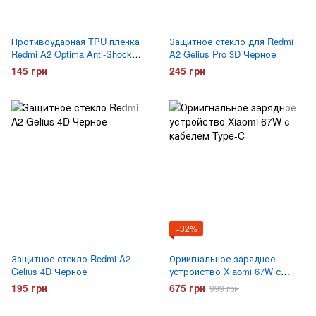
Противоударная TPU пленка
Защитное стекло для Redmi
Redmi A2 Optima Anti-Shock
A2 Gelius Pro 3D Черное
Матовая
145 грн
245 грн
−32%
Защитное стекло Redmi A2
Ориигнальное зарядное
Gelius 4D Черное
устройство Xiaomi 67W с
кабелем Type-C
195 грн
675 грн
999 грн