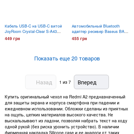
Кабель USB-C на USB-C витой
Автомобильный Bluetooth
JoyRoom Crystal-Clear S-A43
адаптер ресивер Baseus BA01
60W 1.5 метра Черный
USB Wireless Adapter (CABA01-
449 грн
455 грн
01)
Показать еще 20 товаров
Назад
Вперед
1
из 7
Купить оригинальный чехол на Redmi A2 предназначенный
для защиты экрана и корпуса смартфона при падении и
ежедневном использовании. Обложки сделаны из приятных
на ощупь, цепких материалов высокого качества. Не
выскальзывают из ладони, позволяя набрать текст на ходу
одной рукой (без риска уронить устройство). В наличии
фирменная накладка Silicone case и ее аналоги от таких