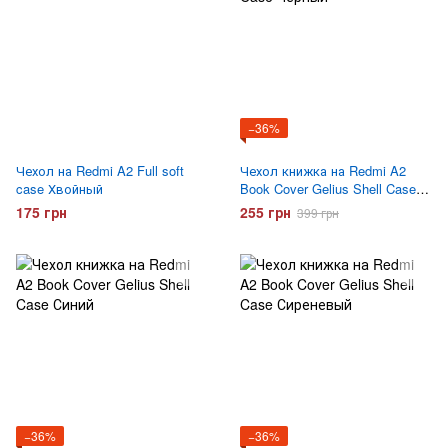
−36%
Чехол на Redmi A2 Full soft
Чехол книжка на Redmi A2
case Хвойный
Book Cover Gelius Shell Case
Черный
175 грн
255 грн
399 грн
−36%
−36%