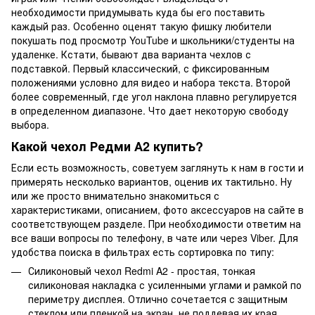
необходимости придумывать куда бы его поставить
каждый раз. Особенно оценят такую фишку любители
покушать под просмотр YouTube и школьники/студенты на
удаленке. Кстати, бывают два варианта чехлов с
подставкой. Первый классический, с фиксированным
положениями условно для видео и набора текста. Второй
более современный, где угол наклона плавно регулируется
в определенном диапазоне. Что дает некоторую свободу
выбора.
Какой чехол Редми А2 купить?
Если есть возможность, советуем заглянуть к нам в гости и
примерять несколько вариантов, оценив их тактильно. Ну
или же просто внимательно знакомиться с
характеристиками, описанием, фото аксессуаров на сайте в
соответствующем разделе. При необходимости ответим на
все ваши вопросы по телефону, в чате или через Viber. Для
удобства поиска в фильтрах есть сортировка по типу:
Силиконовый чехол Redmi A2 - простая, тонкая
силиконовая накладка с усиленными углами и рамкой по
периметру дисплея. Отлично сочетается с защитным
стеклом или пленкой на экран, не поддевая их края.