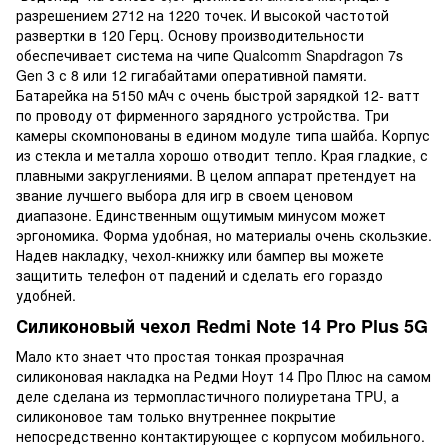
разрешением 2712 на 1220 точек. И высокой частотой
развертки в 120 Герц. Основу производительности
обеспечивает система на чипе Qualcomm Snapdragon 7s
Gen 3 с 8 или 12 гигабайтами оперативной памяти.
Батарейка на 5150 мАч с очень быстрой зарядкой 12- ватт
по проводу от фирменного зарядного устройства. Три
камеры скомпонованы в едином модуле типа шайба. Корпус
из стекла и металла хорошо отводит тепло. Края гладкие, с
плавными закруглениями. В целом аппарат претендует на
звание лучшего выбора для игр в своем ценовом
диапазоне. Единственным ощутимым минусом может
эргономика. Форма удобная, но материалы очень скользкие.
Надев накладку, чехол-книжку или бампер вы можете
защитить телефон от падений и сделать его гораздо
удобней.
Силиконовый чехол Redmi Note 14 Pro Plus 5G
Мало кто знает что простая тонкая прозрачная
силиконовая накладка на Редми Ноут 14 Про Плюс на самом
деле сделана из термопластичного полиуретана TPU, а
силиконовое там только внутреннее покрытие
непосредственно контактирующее с корпусом мобильного.