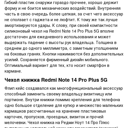
Гибкий пластик снаружи гораздо прочнее, хорошо держит
форму и не боится механических воздействий. Внутренняя
часть в свою очередь более цепкая, за счет чего аксессуар
не сползает с гаджета и не люфтит. К тому же так лучше
амортизируются удары. К слову, при своей компактности
силиконовый чехол на Redmi Note 14 Pro Plus 5G вполне
достаточен для ежедневного использования и может
выдержать падение с высоты рук владельца. Толщина в
среднем до одного миллиметра, с заметным утолщением
на боковых гранях. Кнопки нажимаются без дополнительных
усилий. Сохраняется фирменный дизайн мобильного.
Оптимальный вариант для тех, кто носит смартфон в
кармане.
Чехол книжка Redmi Note 14 Pro Plus 5G
Флип кейс создавался как многофункциональный аксессуар
способный заменить своему владельцу визитницу или
портмоне. Внутри книжки помимо крепления для телефона
одно большое отделение для купюр и множество маленьких
кармашков рассчитанных на хранение пластиковых
карточек, пропусков, проездных, визиток и прочей
мелочевки. Чехол книжка на Редми Ноут 14 Про Плюс