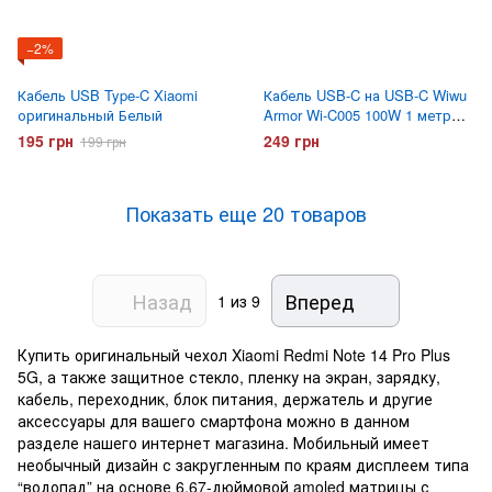
−2%
Кабель USB Type-C Xiaomi
Кабель USB-C на USB-C Wiwu
оригинальный Белый
Armor Wi-C005 100W 1 метр
Черный
195 грн
249 грн
199 грн
Показать еще 20 товаров
Назад
Вперед
1
из 9
Купить оригинальный чехол Xiaomi Redmi Note 14 Pro Plus
5G, а также защитное стекло, пленку на экран, зарядку,
кабель, переходник, блок питания, держатель и другие
аксессуары для вашего смартфона можно в данном
разделе нашего интернет магазина. Мобильный имеет
необычный дизайн с закругленным по краям дисплеем типа
“водопад” на основе 6,67-дюймовой amoled матрицы с