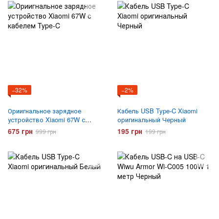
−32%
−2%
Ориигнальное зарядное
Кабель USB Type-C Xiaomi
устройство Xiaomi 67W с
оригинальный Черный
кабелем Type-C
675 грн
195 грн
999 грн
199 грн