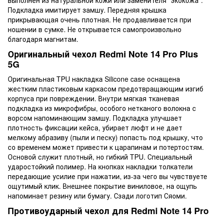
выполнен из натуральной кожи или заменителя “экокожа”.
Подкладка имитирует замшу. Передняя крышка
прикрывающая очень плотная. Не продавливается при
ношении в сумке. Не открывается самопроизвольно
благодаря магнитам.
Оригинальный чехол Redmi Note 14 Pro Plus
5G
Оригинальная TPU накладка Silicone case оснащена
жестким пластиковым каркасом предотвращающим изгиб
корпуса при повреждении. Внутри мягкая тканевая
подкладка из микрофибры, особого нетканого волокна с
ворсом напоминающим замшу. Подкладка улучшает
плотность фиксации кейса, убирает люфт и не дает
мелкому абразиву (пыли и песку) попасть под крышку, что
со временем может привести к царапинам и потертостям.
Основой служит плотный, но гибкий TPU. Специальный
ударостойкий полимер. На кнопках накладки толкатели
передающие усилие при нажатии, из-за чего вы чувствуете
ощутимый клик. Внешнее покрытие виниловое, на ощупь
напоминает резину или бумагу. Сзади логотип Сяоми.
Противоударный чехол для Redmi Note 14 Pro