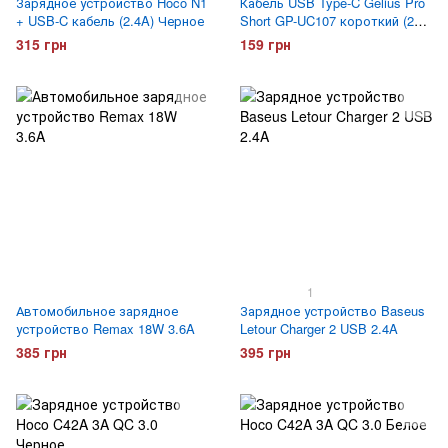
Зарядное устройство Hoco N1
Кабель USB Type-C Gelius Pro
+ USB-C кабель (2.4A) Черное
Short GP-UC107 короткий (20
сантиметров)
315 грн
159 грн
1
Автомобильное зарядное
Зарядное устройство Baseus
устройство Remax 18W 3.6A
Letour Charger 2 USB 2.4A
385 грн
395 грн