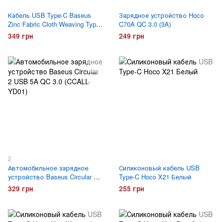
Кабель USB Type-C Baseus
Зарядное устройство Hoco
Zinc Fabric Cloth Weaving Type-
C70A QC 3.0 (3A)
C (CATXN-01) 1 метр
349 грн
249 грн
2
Автомобильное зарядное
Силиконовый кабель USB
устройство Baseus Circular 2
Type-C Hoco X21 Белый
USB 5A QC 3.0 (CCALL-YD01)
329 грн
255 грн