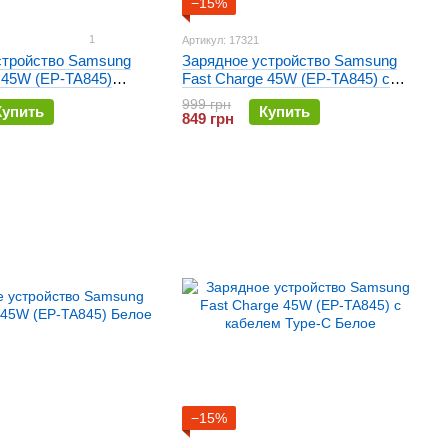
−15%
1
Артикул: 17321
стройство Samsung
Зарядное устройство Samsung
 45W (EP-TA845)
Fast Charge 45W (EP-TA845) с
кабелем Type-C Черное
999 грн
Купить
Купить
849 грн
−15%