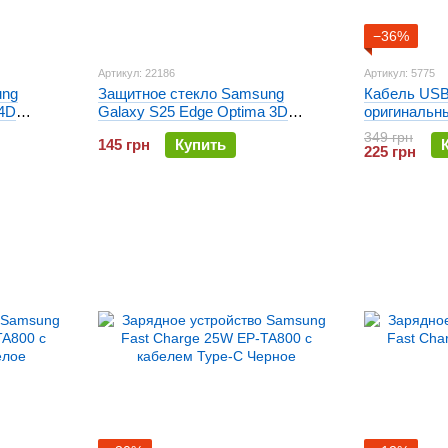
−36%
Артикул: 22186
Артикул: 5775
ung
Защитное стекло Samsung
Кабель USB
 4D
Galaxy S25 Edge Optima 3D
оригинальн
Черное
349 грн
145 грн
Купить
225 грн