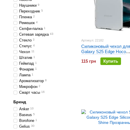
Наушники
9
Переходник
5
Пленка
2
Ремешок
4
Селфи-палка
1
Сетевая зарядка
43
Стекло
3
Артикул: 22182
Стилус
4
Силиконовый чехол дл
Galaxy S25 Edge Hoco
Чехол
11
ультратонкий Прозрачн
Штатив
1
115 грн
Купить
Геймпад
1
Фонарик
1
Лампа
1
Ароматизатор
8
Микрофон
2
Смарт часы
16
Бренд
Anker
10
Baseus
5
Borofone
1
Gelius
30