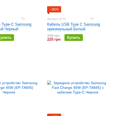
−36%
73
73
Артикул: 5774
 Type-C Samsung
Кабель USB Type C Samsung
ый Черный
оригинальный Белый
349 грн
Купить
Купить
225 грн