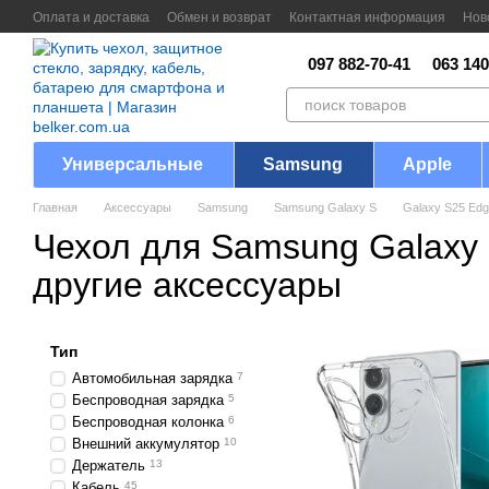
Перейти к основному контенту
Оплата и доставка
Обмен и возврат
Контактная информация
Нов
097 882-70-41
063 140
Универсальные
Samsung
Apple
Главная
Аксессуары
Samsung
Samsung Galaxy S
Galaxy S25 Ed
Чехол для Samsung Galaxy 
другие аксессуары
Тип
Автомобильная зарядка
7
Беспроводная зарядка
5
Беспроводная колонка
6
Внешний аккумулятор
10
Держатель
13
Кабель
45