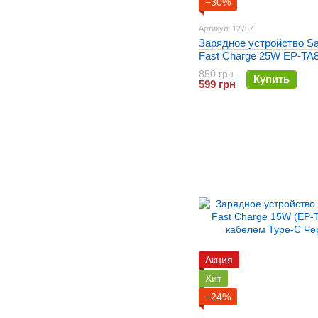
−30%
Артикул: 12767
Зарядное устройство S
Fast Charge 25W EP-TA8
кабелем Type-C Белое
850 грн
Купить
599 грн
Акция
Хит
−24%