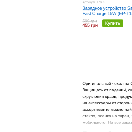
Артикул: 17895
Зарядное устройство S
Fast Charge 15W (EP-T1
кабелем Type-C Черный
599 грн
Купить
455 грн
Оригинальный чехол на 
Защищать от падений, ск
скругления краев, проду
на аксессуары от сторонн
ассортименте можно найт
стекло, пленка на экран
мобильного. На все заказ