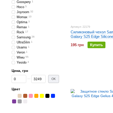
Goospery
1
Hoco
5
Joyroom
32
Momax
10
Optima
3
Remax
1
Артикул: 22179
Силиконовый чехол Sa
Rock
17
Galaxy S25 Edge Silicone
Samsung
26
Shine Прозрачный
UltraSlim
1
195 грн
Купить
Usams
1
Veron
1
Wiwu
55
Yesido
4
Цена, грн
От Цена, грн
До Цена, грн
OK
Цвет