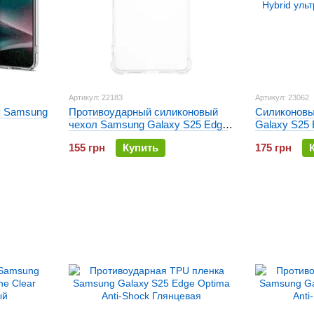
Артикул: 22183
Артикул: 23062
я Samsung
Противоударный силиконовый
Силиконовы
чехол Samsung Galaxy S25 Edge
Galaxy S25 
ый
Gelius Proof Прозрачный
ультратонк
155 грн
Купить
175 грн