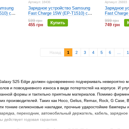
Артикул: 18436
Артикул: 26693
amsung
Зарядное устройство Samsung
Зарядное у
510) с
Fast Charge 15W (EP-T1510) с
Fast Charge
кабелем Type-C Белое
Белое
599 грн
999 грн
Купить
455 грн
749 грн
Назад
1
2
3
4
5
6
...
1
Galaxy S25 Edge должен одновременно подчеркивать невероятно
олов и повседневного износа в виде потертостей на корпусе. И улу
манной формы и тактильно приятным материалов. Помимо фирменно
их производителей. Таких как Hoco, Gelius, Remax, Rock, G Case, B
и тонкие силиконовые накладки, прочные ударостойкие бамперы и
, зарядка, переходник, автомобильный держатель, кабель, зарядное
ы действует годовая гарантия.