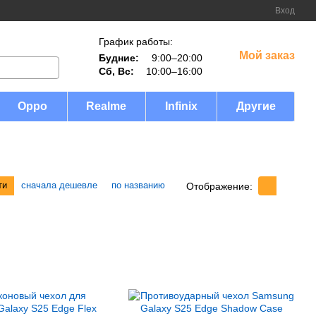
Вход
График работы:
Мой заказ
Будние:
9:00–20:00
Сб, Вс:
10:00–16:00
Oppo
Realme
Infinix
Другие
ти
сначала дешевле
по названию
Отображение: