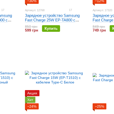
−30%
−12%
17
17
Артикул: 12768
Артикул: 17320
amsung
Зарядное устройство Samsung
Зарядное у
00 с
Fast Charge 25W EP-TA800 с
Fast Charge
кабелем Type-C Черное
Черное
850 грн
849 грн
Купить
599 грн
749 грн
Акция
Хит
−24%
−25%