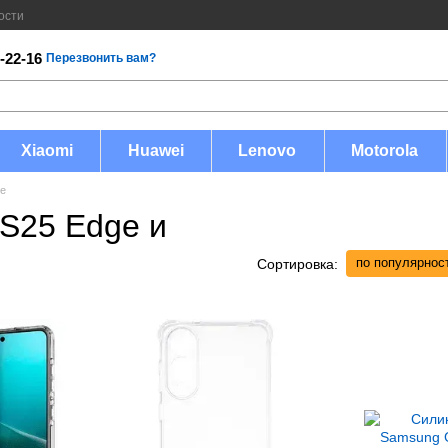
ости
-22-16
Перезвонить вам?
Xiaomi
Huawei
Lenovo
Motorola
ge
S25 Edge и
по популярнос
Сортировка: