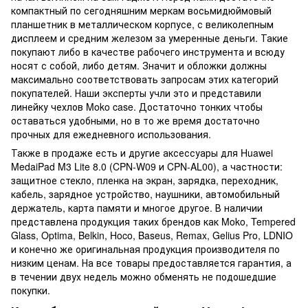
компактный по сегодняшним меркам восьмидюймовый
планшетник в металлическом корпусе, с великолепным
дисплеем и средним железом за умеренные деньги. Такие
покупают либо в качестве рабочего инструмента и всюду
носят с собой, либо детям. Значит и обложки должны
максимально соответствовать запросам этих категорий
покупателей. Наши эксперты учли это и представили
линейку чехлов Moko case. Достаточно тонких чтобы
оставаться удобными, но в то же время достаточно
прочных для ежедневного использования.
Также в продаже есть и другие аксессуары для Huawei
MedaiPad M3 Lite 8.0 (CPN-W09 и CPN-AL00), а частности:
защитное стекло, пленка на экран, зарядка, переходник,
кабель, зарядное устройство, наушники, автомобильный
держатель, карта памяти и многое другое. В наличии
представлена продукция таких брендов как Moko, Tempered
Glass, Optima, Belkin, Hoco, Baseus, Remax, Gelius Pro, LDNIO
и конечно же оригинальная продукция производителя по
низким ценам. На все товары предоставляется гарантия, а
в течении двух недель можно обменять не подошедшие
покупки.