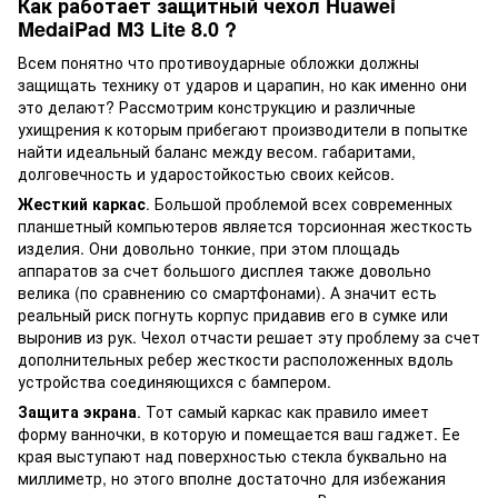
Как работает защитный чехол Huawei
MedaiPad M3 Lite 8.0 ?
Всем понятно что противоударные обложки должны
защищать технику от ударов и царапин, но как именно они
это делают? Рассмотрим конструкцию и различные
ухищрения к которым прибегают производители в попытке
найти идеальный баланс между весом. габаритами,
долговечность и ударостойкостью своих кейсов.
Жесткий каркас
. Большой проблемой всех современных
планшетный компьютеров является торсионная жесткость
изделия. Они довольно тонкие, при этом площадь
аппаратов за счет большого дисплея также довольно
велика (по сравнению со смартфонами). А значит есть
реальный риск погнуть корпус придавив его в сумке или
выронив из рук. Чехол отчасти решает эту проблему за счет
дополнительных ребер жесткости расположенных вдоль
устройства соединяющихся с бампером.
Защита экрана
. Тот самый каркас как правило имеет
форму ванночки, в которую и помещается ваш гаджет. Ее
края выступают над поверхностью стекла буквально на
миллиметр, но этого вполне достаточно для избежания