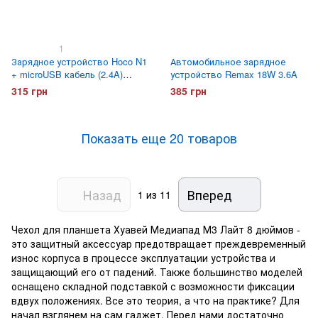
1
Зарядное устройство Hoco N1
Автомобильное зарядное
+ microUSB кабель (2.4A)
устройство Remax 18W 3.6A
Черное
315 грн
385 грн
Показать еще 20 товаров
Назад
Вперед
1
из 11
Чехол для планшета Хуавей Медиапад М3 Лайт 8 дюймов -
это защитный аксессуар предотвращает преждевременный
износ корпуса в процессе эксплуатации устройства и
защищающий его от падений. Также большинство моделей
оснащено складной подставкой с возможности фиксации
вдвух положениях. Все это теория, а что на практике? Для
начал взглянем на сам гаджет. Перед нами достаточно