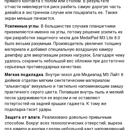
прямого контакта с полом или столом. В результате
отчасти нивелируется риск разбить самую дорогую часть
девайса в экстренном случае или поцарапать ее. Также
экран меньше пачкается.
Усиленные углы
. В большинстве случаев планшетники
приземляются именно на углы, потому решение усилить их
при разработке защитного чехла для MedaiPad M3 Lite 8.0
было весьма разумным. Производитель увеличил толщину
материала и добавил специальную воздушную камеру
демпфер для амортизации резких нагрузок. Благодаря чему
удалось сохранить небольшой вес обложки при достаточно
серьезных противоударных качествах.
Мягкая подкладка
. Внутри чехол для Медиапад М3 Лайт 8
дюймов отделан мягким синтетическим материалом
“алькантара” визуально и тактильно напоминающим замшу
практичного серого цвета. Попавшая внутрь пыль и мелкий
песок удерживаются ее ворсом и не оставляют
потертостей на задней крышке гаджета. К тому же
подкладка гасит удары.
Защита от влаги
. Реализовано довольно привычным
способом. Вокруг всех технологических отверстий, выреза
под камеру и кнопки сделан небольшой кант направляющий