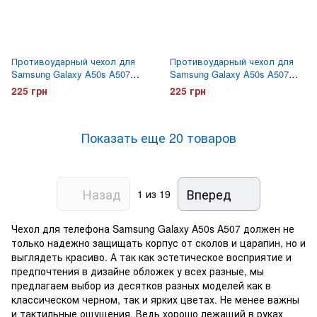
Противоударный чехол для
Противоударный чехол для
Samsung Galaxy A50s A507
Samsung Galaxy A50s A507
Hard Defence Series New
Hard Defence Series New Синий
225 грн
225 грн
Черный
Показать еще 20 товаров
Назад
Вперед
1
из 19
Чехол для телефона Samsung Galaxy A50s A507 должен не
только надежно защищать корпус от сколов и царапин, но и
выглядеть красиво. А так как эстетическое восприятие и
предпочтения в дизайне обложек у всех разные, мы
предлагаем выбор из десятков разных моделей как в
классическом черном, так и ярких цветах. Не менее важны
и тактильные ощущения. Ведь хорошо лежащий в руках