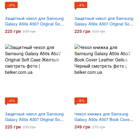
−4%
−4%
Защитный чехол для Samsung
Защитный чехол для Samsung
Galaxy A50s A507 Original Soft
Galaxy A50s A507 Original Soft
Case Оранжевый
Case Бирюзовый
225 грн
225 грн
235 грн
235 грн
−4%
−9%
Защитный чехол для Samsung
Чехол книжка для Samsung
Galaxy A50s A507 Original Soft
Galaxy A50s A507 Book Cover
Case Желтый
Leather Gelius Черный
225 грн
249 грн
235 грн
275 грн