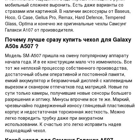
мобильный сложнее выронить. Есть даже варианты со
стразами или картинкой. В наличии аксессуары от Baseus,
Hoco, G Case, Gelius Pro, Remax, Hard Defence, Tempered
Glass, Optima и конечно же оригинальные чехлы Самсунг
Галакси А107 от производителя.
Почему лучше сразу купить чехол для Galaxy
A50s A507 ?
Модель SM-A507 пришла на смену популярному аппарату
начала года. И в ее конструкции мало что изменилось. Все
тот же неплохой процессор собственного производства,
достаточный объем оперативной и постоянной памяти,
емкий аккумулятор и безрамочный дисплей с каплевидным
вырезом и сканером отпечатков под матрицей. Новые по
сути только камеры, получившие новые сенсоры большего
разрешения и оптику. Минусы впрочем все те же. Маркий,
чрезвычайно подверженный износу глянцевый пластиковый
корпус и недостаточная торсионная жесткость. Можно
легко повредить трубку даже при аккуратном
использовании. К счастью это легко исправить надев
подходящий чехол.
Какой чехол для Самсунг Галакси А507