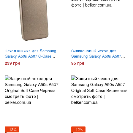
Чехол книжка для Samsung
Силиконовый чехол для
Galaxy A50s A507 G-Case
Samsung Galaxy A50s A507
Ranger Серый
Belker Черный
239 грн
95 грн
−12%
−12%