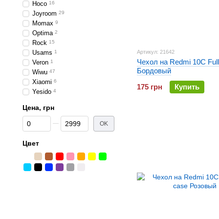
Hoco
16
Joyroom
29
Momax
9
Optima
2
Rock
15
Usams
1
Артикул: 21642
Чехол на Redmi 10C Full
Veron
1
Бордовый
Wiwu
47
Xiaomi
6
175 грн
Купить
Yesido
4
Цена, грн
От Цена, грн
До Цена, грн
OK
Цвет