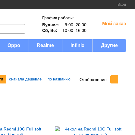
Вход
График работы:
Мой заказ
Будние:
9:00–20:00
Сб, Вс:
10:00–16:00
Oppo
Realme
Infinix
Другие
ти
сначала дешевле
по названию
Отображение: