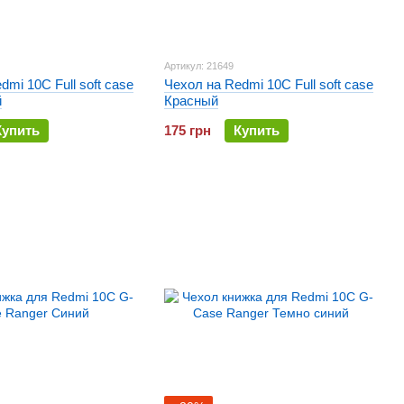
Артикул: 21649
dmi 10C Full soft case
Чехол на Redmi 10C Full soft case
й
Красный
Купить
175 грн
Купить