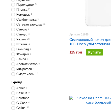
Переходник
5
Пленка
2
Ремешок
4
Селфи-палка
1
Сетевая зарядка
23
Стекло
2
Стилус
4
Артикул: 21658
Чехол
26
Силиконовый чехол для
10C Hoco ультратонкий
Штатив
1
Прозрачный
Геймпад
1
115 грн
Купить
Фонарик
1
Лампа
1
Ароматизатор
8
Микрофон
2
Смарт часы
16
Бренд
Anker
5
Baseus
5
Borofone
1
G-Case
4
Gelius
32