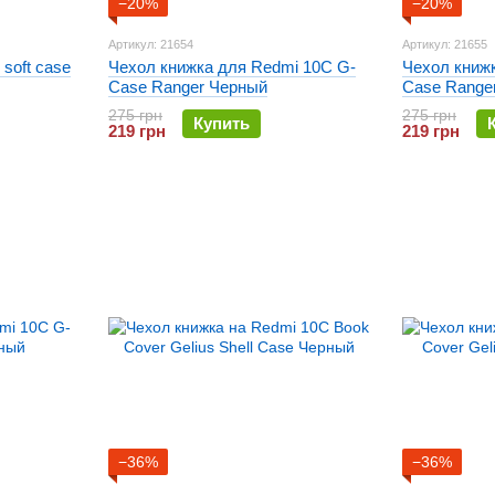
−20%
−20%
Артикул: 21654
Артикул: 21655
 soft case
Чехол книжка для Redmi 10C G-
Чехол книж
Case Ranger Черный
Case Range
275 грн
275 грн
Купить
219 грн
219 грн
−36%
−36%