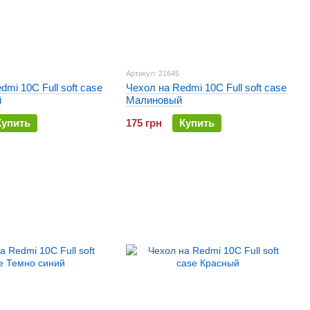
Артикул: 21645
dmi 10C Full soft case
Чехол на Redmi 10C Full soft case
й
Малиновый
Купить
175 грн
Купить