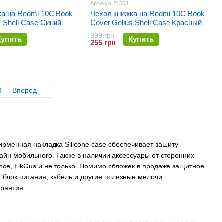
Артикул: 21653
ка на Redmi 10C Book
Чехол книжка на Redmi 10C Book
s Shell Case Синий
Cover Gelius Shell Case Красный
399 грн
Купить
Купить
255 грн
9
Вперед
рменная накладка Silicone case обеспечивает защиту
зайн мобильного. Также в наличии аксессуары от сторонних
ence, LikGus и не только. Помимо обложек в продаже защитное
, блок питания, кабель и другие полезные мелочи
арантия.