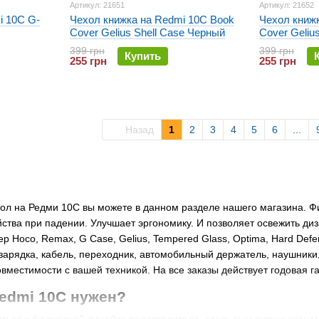
Артикул: 21651
Артикул: 21652
i 10C G-
Чехол книжка на Redmi 10C Book
Чехол книж
Cover Gelius Shell Case Черный
Cover Geliu
399 грн
399 грн
Купить
255 грн
255 грн
Назад
1
2
3
4
5
6
...
ол на Редми 10С вы можете в данном разделе нашего магазина. Фи
йства при падении. Улучшает эргономику. И позволяет освежить ди
р Hoco, Remax, G Case, Gelius, Tempered Glass, Optima, Hard Def
, зарядка, кабель, переходник, автомобильный держатель, наушники
вместимости с вашей техникой. На все заказы действует годовая г
edmi 10C нужен?