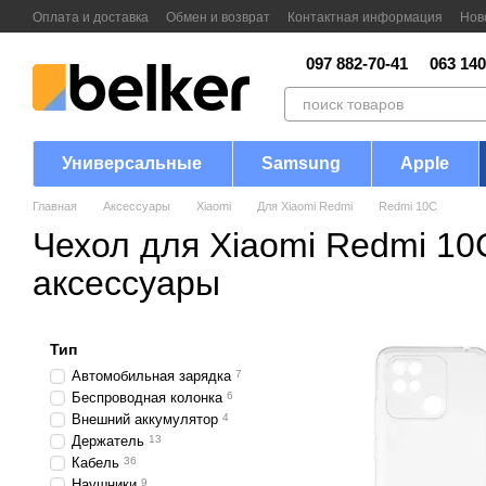
Перейти к основному контенту
Оплата и доставка
Обмен и возврат
Контактная информация
Нов
097 882-70-41
063 140
Универсальные
Samsung
Apple
Главная
Аксессуары
Xiaomi
Для Xiaomi Redmi
Redmi 10C
Чехол для Xiaomi Redmi 10
аксессуары
Тип
Автомобильная зарядка
7
Беспроводная колонка
6
Внешний аккумулятор
4
Держатель
13
Кабель
36
Наушники
9