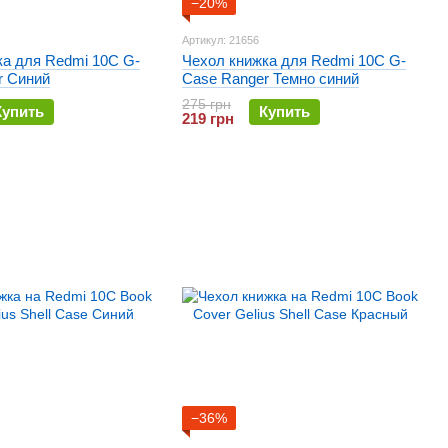
−20%
Артикул: 21656
ка для Redmi 10C G-
Чехол книжка для Redmi 10C G-
r Синий
Case Ranger Темно синий
275 грн
Купить
Купить
219 грн
−36%