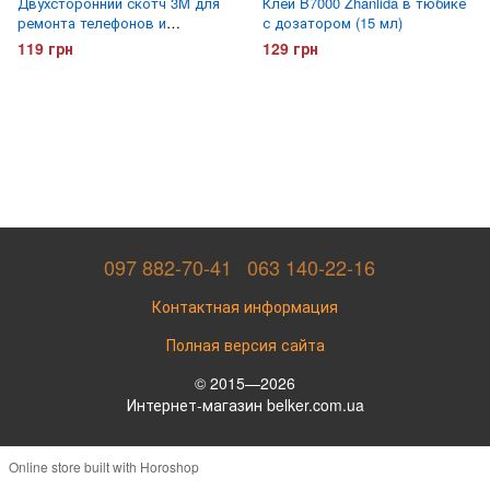
Двухсторонний скотч 3M для
Клей B7000 Zhanlida в тюбике
ремонта телефонов и
с дозатором (15 мл)
планшетов (8мм)
119 грн
129 грн
097 882-70-41
063 140-22-16
Контактная информация
Полная версия сайта
© 2015—2026
Интернет-магазин belker.com.ua
Online store built with Horoshop