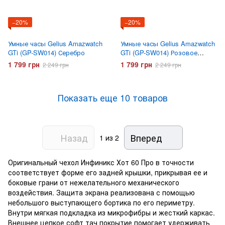
−20%
−20%
Умные часы Gelius Amazwatch
Умные часы Gelius Amazwatch
GTi (GP-SW014) Серебро
GTi (GP-SW014) Розовое
золото
1 799 грн
1 799 грн
2 249 грн
2 249 грн
Показать еще 10 товаров
Назад
Вперед
1
из 2
Оригинальный чехол Инфиникс Хот 60 Про в точности
соответствует форме его задней крышки, прикрывая ее и
боковые грани от нежелательного механического
воздействия. Защита экрана реализована с помощью
небольшого выступающего бортика по его периметру.
Внутри мягкая подкладка из микрофибры и жесткий каркас.
Внешнее цепкое софт тач покрытие помогает удерживать