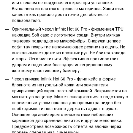
или стеклом не поддевая его края при установке.
Выполнена из плотного, цепкого материала. Защитных
качеств как правило достаточно для обычного
пользователя.
Оригинальный чехол Infinix Hot 60 Pro - фирменная TPU
накладка Soft case с логотипом сзади. Внутри мягкая
тканевая подкладка из микрофибры. Снаружи цепкое
софт тач покрытие напоминающее резину на ощупь. Не
выскальзывает даже из влажных рук. Не боится холода
и жары. Лего чиститься. Эффективно противостоит
ударам и падениям благодаря интегрированному
жесткому пластиковому бамперу.
Чехол книжка Infinix Hot 60 Pro - флип кейс в форме
блокнота из натуральной кожи или заменителя
прикрывающий экран плотной крышкой. Закрывается на
магнитную защелку. Может складываться в подставку с
переменным углом наклона для просмотра видео без
необходимости постоянно держать гаджет в руках.
Оснащен органайзером с множеством небольших
кармашков для хранения визиток и другой мелочевки.
Предусмотрена возможность ответа на звонок через
прорезь спереди над динамиком.