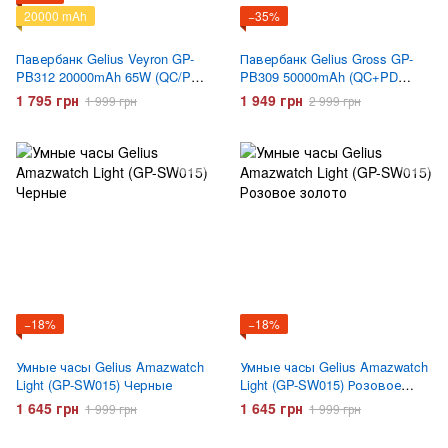
20000 mAh
−35%
Павербанк Gelius Veyron GP-
Павербанк Gelius Gross GP-
PB312 20000mAh 65W (QC/PD)
PB309 50000mAh (QC+PD
Черный
22.5W/Led)
1 795 грн
1 949 грн
1 999 грн
2 999 грн
−18%
−18%
Умные часы Gelius Amazwatch
Умные часы Gelius Amazwatch
Light (GP-SW015) Черные
Light (GP-SW015) Розовое
золото
1 645 грн
1 645 грн
1 999 грн
1 999 грн