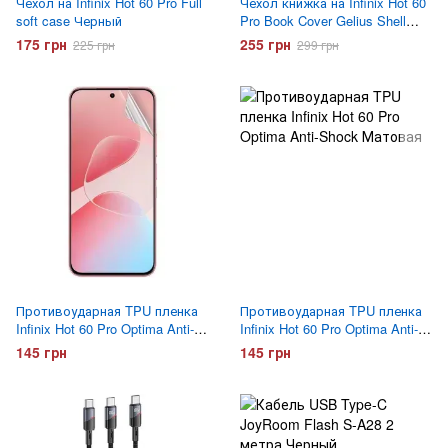
Чехол на Infinix Hot 60 Pro Full
Чехол книжка на Infinix Hot 60
soft case Черный
Pro Book Cover Gelius Shell
Case Черный
175 грн
255 грн
225 грн
299 грн
Противоударная TPU пленка
Противоударная TPU пленка
Infinix Hot 60 Pro Optima Anti-
Infinix Hot 60 Pro Optima Anti-
Shock Глянцевая
Shock Матовая
145 грн
145 грн