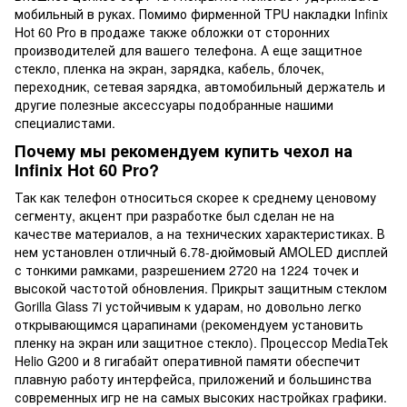
мобильный в руках. Помимо фирменной TPU накладки Infinix
Hot 60 Pro в продаже также обложки от сторонних
производителей для вашего телефона. А еще защитное
стекло, пленка на экран, зарядка, кабель, блочек,
переходник, сетевая зарядка, автомобильный держатель и
другие полезные аксессуары подобранные нашими
специалистами.
Почему мы рекомендуем купить чехол на
Infinix Hot 60 Pro?
Так как телефон относиться скорее к среднему ценовому
сегменту, акцент при разработке был сделан не на
качестве материалов, а на технических характеристиках. В
нем установлен отличный 6.78-дюймовый AMOLED дисплей
с тонкими рамками, разрешением 2720 на 1224 точек и
высокой частотой обновления. Прикрыт защитным стеклом
Gorilla Glass 7i устойчивым к ударам, но довольно легко
открывающимся царапинами (рекомендуем установить
пленку на экран или защитное стекло). Процессор MediaTek
Helio G200 и 8 гигабайт оперативной памяти обеспечит
плавную работу интерфейса, приложений и большинства
современных игр не на самых высоких настройках графики.