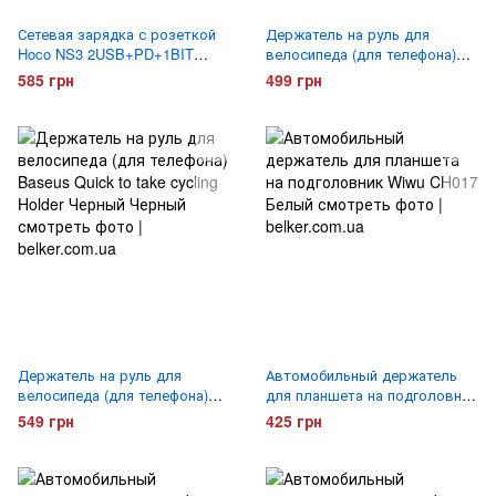
Сетевая зарядка с розеткой
Держатель на руль для
Hoco NS3 2USB+PD+1BIT
велосипеда (для телефона)
4000W Белая
Joyroom JR-ZS431 Bike Phone
585 грн
499 грн
Mount Holder
Держатель на руль для
Автомобильный держатель
велосипеда (для телефона)
для планшета на подголовник
Baseus Quick to take cycling
Wiwu CH017 Белый
549 грн
425 грн
Holder Черный