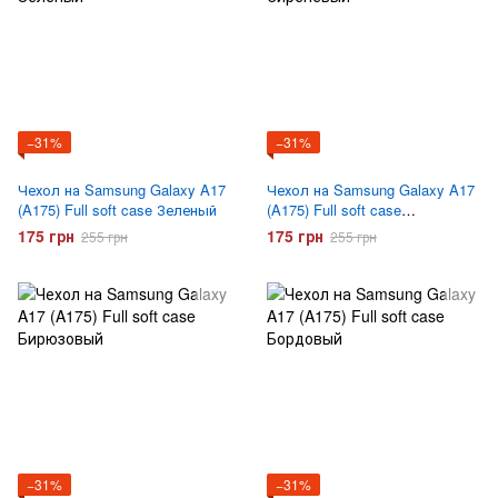
−31%
−31%
Чехол на Samsung Galaxy A17
Чехол на Samsung Galaxy A17
(A175) Full soft case Зеленый
(A175) Full soft case
Сиреневый
175 грн
175 грн
255 грн
255 грн
−31%
−31%