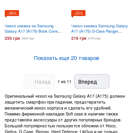
−36%
−20%
Чехол книжка на Samsung
Чехол книжка Samsung Galaxy
Galaxy A17 (A175) Book Cover
A17 (A175) G-Case Ranger
Gelius Shell Case Красный
Синий
255 грн
219 грн
399 грн
275 грн
Показать еще 20 товаров
Назад
Вперед
1
из 11
Оригинальный чехол на Samsung Galaxy A17 (A175) должен
защитить смартфон при падении, предотвратить
механический износ корпуса и сделать его удобней.
Помимо фирменной накладки Soft case в наличии также
представлені аксессуары от других популярных брендов.
Большой популярностью пользуются обложки от Hoco,
Gelius, G Case, Remax. Hard Defence, LikGus и не только.