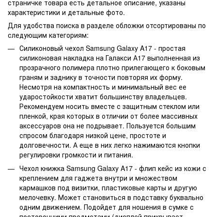
страничке товара есть детальное описание, указаны
характеристики и детальные фото.
Для удобства поиска в разделе обложки отсортированы по
следующим категориям:
Силиконовый чехол Samsung Galaxy A17 - простая
силиконовая накладка на Галакси А17 выполненная из
прозрачного полимера плотно прилегающего к боковым
граням и заднику в точности повторяя их форму.
Несмотря на компактность и минимальный вес ее
ударостойкости хватит большинству владельцев.
Рекомендуем носить вместе с защитным стеклом или
пленкой, края которых в отличии от более массивных
аксессуаров она не подрывает. Пользуется большим
спросом благодаря низкой цене, простоте и
долговечности. А еще в них легко нажимаются кнопки
регулировки громкости и питания.
Чехол книжка Samsung Galaxy A17 - флип кейс из кожи с
креплением для гаджета внутри и множеством
кармашков под визитки, пластиковые карты и другую
мелочевку. Может становиться в подставку буквально
одним движением. Подойдет для ношения в сумке с
посторонними предметами (дисплей прикрывает