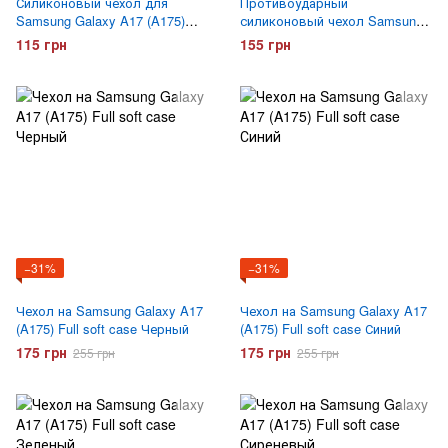
Силиконовый чехол для
Противоударный
Samsung Galaxy A17 (A175)
силиконовый чехол Samsung
Hoco ультратонкий
Galaxy A17 (A175) Gelius Proof
115 грн
155 грн
Прозрачный
Прозрачный
−31%
−31%
Чехол на Samsung Galaxy A17
Чехол на Samsung Galaxy A17
(A175) Full soft case Черный
(A175) Full soft case Синий
175 грн
175 грн
255 грн
255 грн