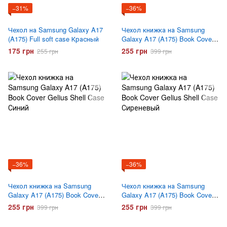
−31%
−36%
Чехол на Samsung Galaxy A17
Чехол книжка на Samsung
(A175) Full soft case Красный
Galaxy A17 (A175) Book Cover
Gelius Shell Case Черный
175 грн
255 грн
255 грн
399 грн
−36%
−36%
Чехол книжка на Samsung
Чехол книжка на Samsung
Galaxy A17 (A175) Book Cover
Galaxy A17 (A175) Book Cover
Gelius Shell Case Синий
Gelius Shell Case Сиреневый
255 грн
255 грн
399 грн
399 грн