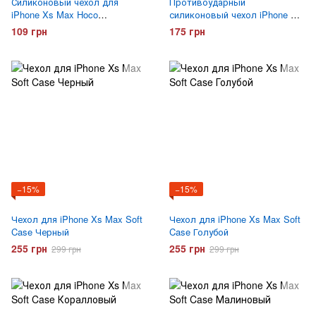
Силиконовый чехол для
Противоударный
iPhone Xs Max Hoco
силиконовый чехол iPhone Xs
ультратонкий Прозрачный
Max Gelius Proof Прозрачный
109 грн
175 грн
−15%
−15%
Чехол для iPhone Xs Max Soft
Чехол для iPhone Xs Max Soft
Case Черный
Case Голубой
255 грн
255 грн
299 грн
299 грн