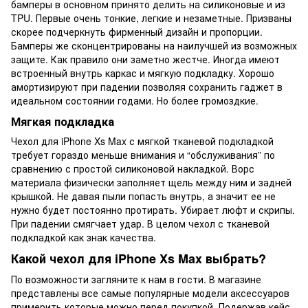
бамперы в основном принято делить на силиконовые и из
TPU. Первые очень тонкие, легкие и незаметные. Призваны
скорее подчеркнуть фирменный дизайн и пропорции.
Бамперы же сконцентрированы на наилучшей из возможных
защите. Как правило они заметно жестче. Иногда имеют
встроенный внутрь каркас и мягкую подкладку. Хорошо
амортизируют при падении позволяя сохранить гаджет в
идеальном состоянии годами. Но более громоздкие.
Мягкая подкладка
Чехол для iPhone Xs Max с мягкой тканевой подкладкой
требует гораздо меньше внимания и “обслуживания” по
сравнению с простой силиконовой накладкой. Ворс
материала физически заполняет щель между ним и задней
крышкой. Не давая пыли попасть внутрь, а значит ее не
нужно будет постоянно протирать. Убирает люфт и скрипы.
При падении смягчает удар. В целом чехол с тканевой
подкладкой как знак качества.
Какой чехол для iPhone Xs Max выбрать?
По возможности загляните к нам в гости. В магазине
представлены все самые популярные модели аксессуаров
примерить которые можно перед покупкой. Подержав кейс