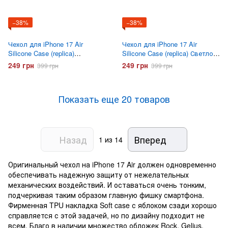
−38%
−38%
Чехол для iPhone 17 Air
Чехол для iPhone 17 Air
Silicone Case (replica)
Silicone Case (replica) Светло
Оранжевый
серый
249 грн
249 грн
399 грн
399 грн
Показать еще 20 товаров
Назад
Вперед
1
из 14
Оригинальный чехол на iPhone 17 Air должен одновременно
обеспечивать надежную защиту от нежелательных
механических воздействий. И оставаться очень тонким,
подчеркивая таким образом главную фишку смартфона.
Фирменная TPU накладка Soft case с яблоком сзади хорошо
справляется с этой задачей, но по дизайну подходит не
всем. Благо в наличии множество обложек Rock, Gelius,