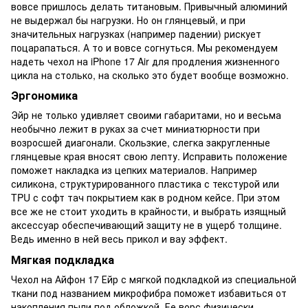
вовсе пришлось делать титановым. Привычный алюминий
не выдержал бы нагрузки. Но он глянцевый, и при
значительных нагрузках (например падении) рискует
поцарапаться. А то и вовсе согнуться. Мы рекомендуем
надеть чехол на iPhone 17 Air для продления жизненного
цикла на столько, на сколько это будет вообще возможно.
Эргономика
Эйр не только удивляет своими габаритами, но и весьма
необычно лежит в руках за счет миниатюрности при
возросшей диагонали. Скользкие, слегка закругленные
глянцевые края вносят свою лепту. Исправить положение
поможет накладка из цепких материалов. Например
силикона, структурированного пластика с текстурой или
TPU с софт тач покрытием как в родном кейсе. При этом
все же не стоит уходить в крайности, и выбрать изящный
аксессуар обеспечивающий защиту не в ущерб толщине.
Ведь именно в ней весь прикол и вау эффект.
Мягкая подкладка
Чехол на Айфон 17 Ейр с мягкой подкладкой из специальной
ткани под названием микрофибра поможет избавиться от
накопления пыли под обложкой. Ее ворс физически