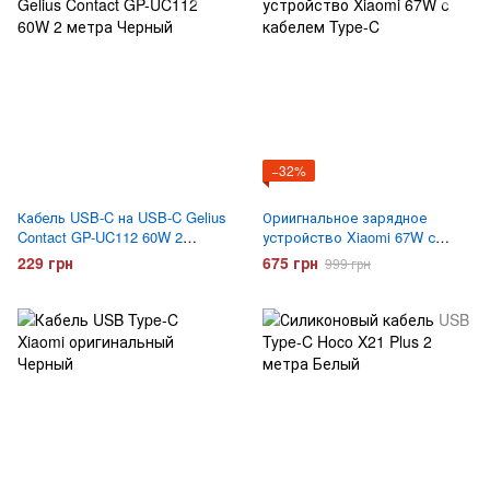
−32%
Кабель USB-C на USB-C Gelius
Ориигнальное зарядное
Contact GP-UC112 60W 2
устройство Xiaomi 67W с
метра Черный
кабелем Type-C
229 грн
675 грн
999 грн