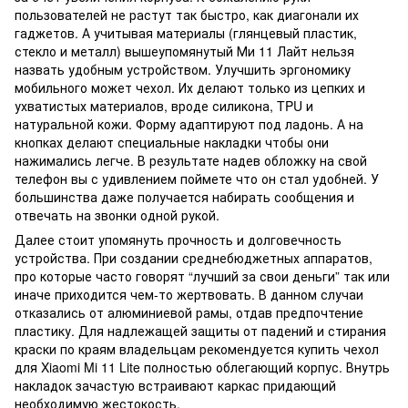
пользователей не растут так быстро, как диагонали их
гаджетов. А учитывая материалы (глянцевый пластик,
стекло и металл) вышеупомянутый Ми 11 Лайт нельзя
назвать удобным устройством. Улучшить эргономику
мобильного может чехол. Их делают только из цепких и
ухватистых материалов, вроде силикона, TPU и
натуральной кожи. Форму адаптируют под ладонь. А на
кнопках делают специальные накладки чтобы они
нажимались легче. В результате надев обложку на свой
телефон вы с удивлением поймете что он стал удобней. У
большинства даже получается набирать сообщения и
отвечать на звонки одной рукой.
Далее стоит упомянуть прочность и долговечность
устройства. При создании среднебюджетных аппаратов,
про которые часто говорят “лучший за свои деньги” так или
иначе приходится чем-то жертвовать. В данном случаи
отказались от алюминиевой рамы, отдав предпочтение
пластику. Для надлежащей защиты от падений и стирания
краски по краям владельцам рекомендуется купить чехол
для Xiaomi Mi 11 Lite полностью облегающий корпус. Внутрь
накладок зачастую встраивают каркас придающий
необходимую жестокость.