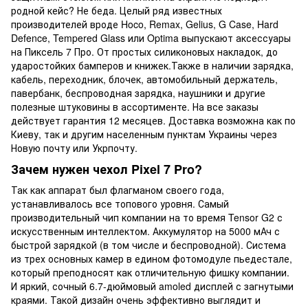
родной кейс? Не беда. Целый ряд известных
производителей вроде Hoco, Remax, Gelius, G Case, Hard
Defence, Tempered Glass или Optima выпускают аксессуары
на Пиксель 7 Про. От простых силиконовых накладок, до
ударостойких бамперов и книжек.Также в наличии зарядка,
кабель, переходник, блочек, автомобильный держатель,
павербанк, беспроводная зарядка, наушники и другие
полезные штуковины в ассортименте. На все заказы
действует гарантия 12 месяцев. Доставка возможна как по
Киеву, так и другим населенным пунктам Украины через
Новую почту или Укрпочту.
Зачем нужен чехол Pixel 7 Pro?
Так как аппарат был флагманом своего года,
устанавливалось все топового уровня. Самый
производительный чип компании на то время Tensor G2 с
искусственным интеллектом. Аккумулятор на 5000 мАч с
быстрой зарядкой (в том числе и беспроводной). Система
из трех основных камер в едином фотомодуле пьедестале,
который преподносят как отличительную фишку компании.
И яркий, сочный 6.7-дюймовый amoled дисплей с загнутыми
краями. Такой дизайн очень эффективно выглядит и