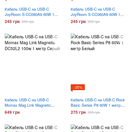
Кабель USB-C на USB-C
Кабель USB-C на USB-C
JoyRoom S-CC060A9 60W 1
JoyRoom S-CC060A9 60W 1
метр Черный
метр Белый
245 грн
245 грн
399 грн
399 грн
−30%
Кабель USB-C на USB-C
Кабель USB-C на USB-C Rock
Momax Mag Link Magnetic
Basic Series P8 60W 1 метр
DC52L2 100w 1 метр Серый
Белый
649 грн
275 грн
395 грн