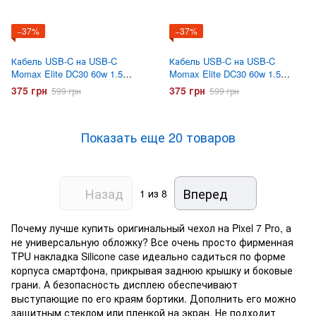
−37%
−37%
Кабель USB-C на USB-C
Кабель USB-C на USB-C
Momax Elite DC30 60w 1.5
Momax Elite DC30 60w 1.5
метра Черный
метра Серый
375 грн
375 грн
599 грн
599 грн
Показать еще 20 товаров
Назад
Вперед
1
из 8
Почему лучше купить оригинальный чехол на Pixel 7 Pro, а
не универсальную обложку? Все очень просто фирменная
TPU накладка Silicone case идеально садиться по форме
корпуса смартфона, прикрывая заднюю крышку и боковые
грани. А безопасность дисплею обеспечивают
выступающие по его краям бортики. Дополнить его можно
защитным стеклом или пленкой на экран. Не подходит