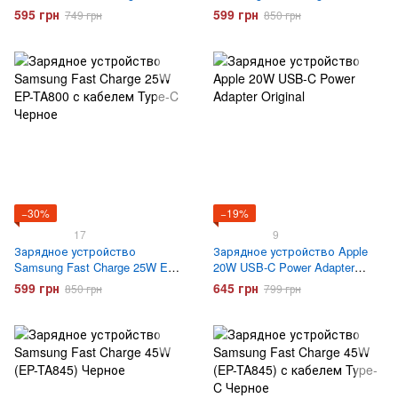
TA800 с кабелем Type-C Белое
595 грн
599 грн
749 грн
850 грн
−30%
−19%
17
9
Зарядное устройство
Зарядное устройство Apple
Samsung Fast Charge 25W EP-
20W USB-C Power Adapter
TA800 с кабелем Type-C
Original
599 грн
645 грн
850 грн
799 грн
Черное