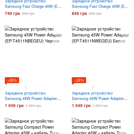
Зарядное устройство
Зарядное устройство
Samsung Fast Charge 45W (EP-
Samsung Fast Charge 45W (EP-
TA845) Белое
TA845) с кабелем Type-C
749 грн
849 грн
999 грн
999 грн
Белое
−28%
−28%
1
1
Зарядное устройство
Зарядное устройство
Samsung 45W Power Adapter
Samsung 45W Power Adapter
(EP-T4511NBEGEU) Черное
(EP-T4511NWEGEU) Белое
1 049 грн
1 049 грн
1 450 грн
1 450 грн