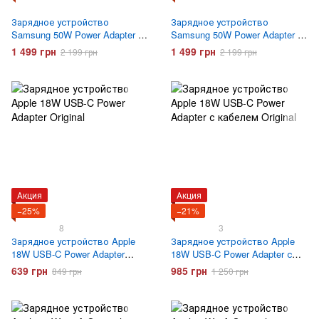
Зарядное устройство
Зарядное устройство
Samsung 50W Power Adapter +
Samsung 50W Power Adapter +
кабель Type-C to Type-C (EP-
кабель Type-C to Type-C (EP-
1 499 грн
1 499 грн
2 199 грн
2 199 грн
T5020XBEGEU) Черное
T5020XWEGEU) Белое
Акция
Акция
−25%
−21%
8
3
Зарядное устройство Apple
Зарядное устройство Apple
18W USB-C Power Adapter
18W USB-C Power Adapter с
Original
кабелем Original
639 грн
985 грн
849 грн
1 250 грн