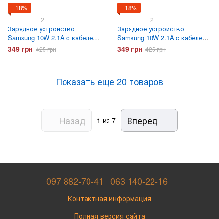
−18%
−18%
2
2
Зарядное устройство
Зарядное устройство
Samsung 10W 2.1A c кабелем
Samsung 10W 2.1A c кабелем
micro USB Original Черное
micro USB Original Белое
349 грн
349 грн
425 грн
425 грн
Показать еще 20 товаров
Назад
Вперед
1
из 7
097 882-70-41
063 140-22-16
Контактная информация
Полная версия сайта