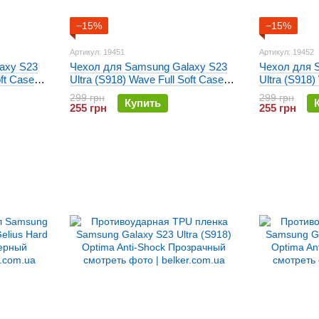
−15%
−15%
Артикул: 19451
Артикул: 19452
axy S23
Чехол для Samsung Galaxy S23
Чехол для 
oft Case
Ultra (S918) Wave Full Soft Case
Ultra (S918)
Синий
Сиреневый
299 грн
299 грн
Купить
255 грн
255 грн