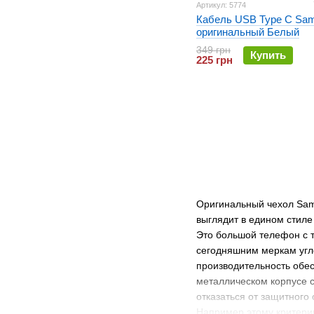
Артикул: 5774
Кабель USB Type C Sa
оригинальный Белый
349 грн
Купить
225 грн
Оригинальный чехол Sams
выглядит в едином стиле
Это большой телефон с 
сегодняшним меркам угло
производительность обес
металлическом корпусе с
отказаться от защитного
Например этому критерию