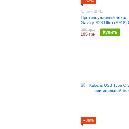
−32%
Артикул: 23451
Противоударный чехол
Galaxy S23 Ultra (S918) 
Hard Defence PC Series
285 грн
Купить
195 грн
−36%