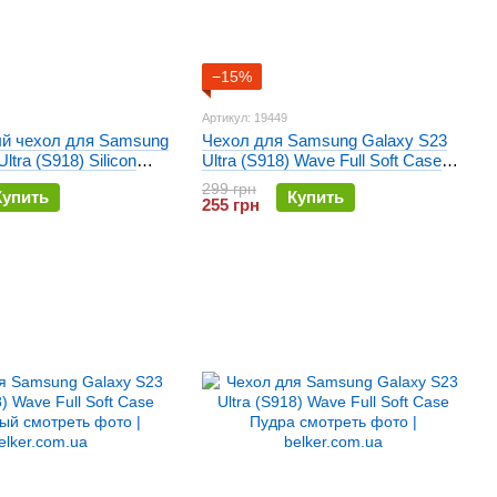
−15%
Артикул: 19449
й чехол для Samsung
Чехол для Samsung Galaxy S23
ltra (S918) Silicon
Ultra (S918) Wave Full Soft Case
 Прозрачный
Черный
299 грн
Купить
Купить
255 грн