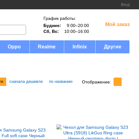
Вход
График работы:
Мой заказ
Будние:
9:00–20:00
Сб, Вс:
10:00–16:00
Oppo
Realme
Infinix
Другие
ти
сначала дешевле
по названию
Отображение: