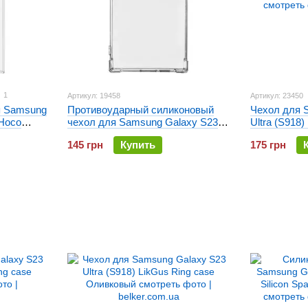
1
Артикул: 19458
Артикул: 23450
я Samsung
Противоударный силиконовый
Чехол для 
 Hoco
чехол для Samsung Galaxy S23
Ultra (S918)
ый
Ultra (S918) Gelius Proof
145 грн
Купить
175 грн
Прозрачный