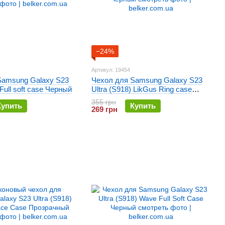
−24%
Артикул: 19454
Samsung Galaxy S23
Чехол для Samsung Galaxy S23
 Full soft case Черный
Ultra (S918) LikGus Ring case
Черный
355 грн
Купить
Купить
269 грн