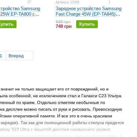
17
1
Артикул: 17320
стройство Samsung
Зарядное устройство Samsung
 25W EP-TA800 с
Fast Charge 45W (EP-TA845)
pe-C Черное
Черное
849 грн
Купить
Купить
749 грн
1
Вперед
значит не только защищает его от повреждений, но и
ыла особенной, не исключением стал и Галакси С23 Ультра.
гленный по краям. Отдельно отметим необычные по
на дисплее можно писать от руки и рисовать. Превосходную
йтами оперативной памяти. И все это в очень красивом
зарядки). Так как для полноценной работы стилуса придется
alaxy S23 Ultra с защитой дисплея наивысшего уровня.
ые модели от сторонних брендов, таких как Gelius, Hoco, G