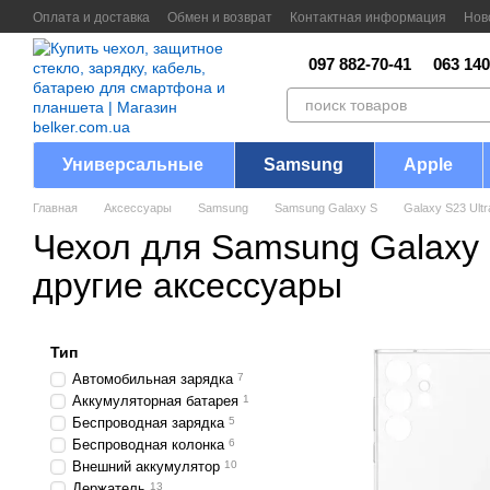
Перейти к основному контенту
Оплата и доставка
Обмен и возврат
Контактная информация
Нов
097 882-70-41
063 140
Универсальные
Samsung
Apple
Главная
Аксессуары
Samsung
Samsung Galaxy S
Galaxy S23 Ultr
Чехол для Samsung Galaxy S
другие аксессуары
Тип
Автомобильная зарядка
7
Аккумуляторная батарея
1
Беспроводная зарядка
5
Беспроводная колонка
6
Внешний аккумулятор
10
Держатель
13