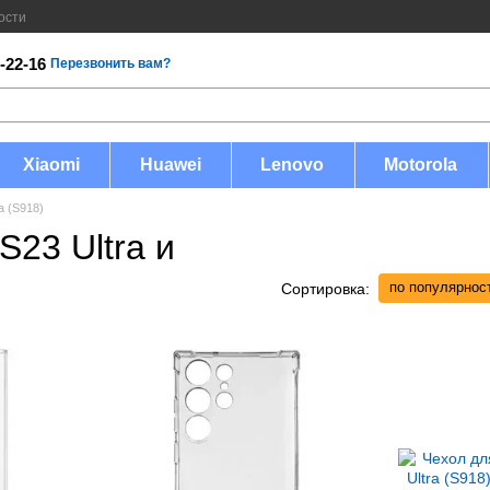
ости
-22-16
Перезвонить вам?
Xiaomi
Huawei
Lenovo
Motorola
a (S918)
23 Ultra и
по популярнос
Сортировка: