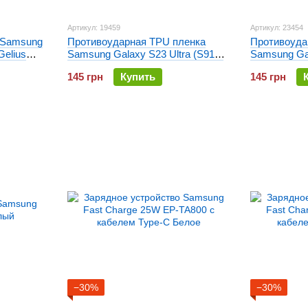
Артикул: 19459
Артикул: 23454
 Samsung
Противоударная TPU пленка
Противоуда
Gelius
Samsung Galaxy S23 Ultra (S918)
Samsung Gal
 Черный
Optima Anti-Shock
Optima Anti
145 грн
Купить
145 грн
−30%
−30%