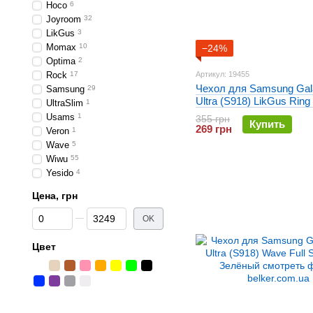
Hoco
6
Joyroom
32
LikGus
3
Momax
10
−24%
Optima
2
Rock
17
Артикул: 19455
Чехол для Samsung Gal
Samsung
29
Ultra (S918) LikGus Ring
UltraSlim
1
Синий
Usams
1
355 грн
Купить
269 грн
Veron
1
Wave
5
Wiwu
55
Yesido
4
Цена, грн
От Цена, грн
До Цена, грн
OK
Цвет