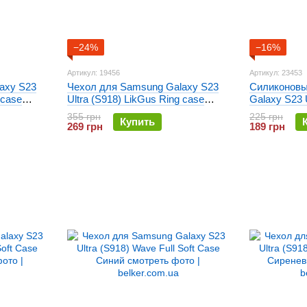
−24%
−16%
Артикул: 19456
Артикул: 23453
axy S23
Чехол для Samsung Galaxy S23
Силиконовы
 case
Ultra (S918) LikGus Ring case
Galaxy S23 U
Оливковый
Space Case
355 грн
225 грн
Купить
269 грн
189 грн