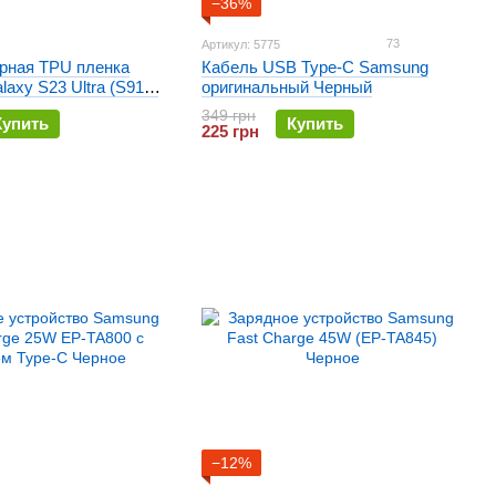
−36%
73
Артикул: 5775
рная TPU пленка
Кабель USB Type-C Samsung
axy S23 Ultra (S918)
оригинальный Черный
-Shock Матовая
349 грн
Купить
Купить
225 грн
−12%