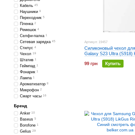
Кабель
45
Наушники
9
Переходник
5
Пленка
2
Ремешок
4
Селфи-палка
1
Сетевая зарядка
45
Артикул: 19457
Стилус
4
Силиконовый чехол дл
Galaxy S23 Ultra (S918)
Чехол
19
ультратонкий Прозрачн
Штатив
1
99 грн
Купить
Геймпад
1
Фонарик
1
Лампа
1
Ароматизатор
8
Микрофон
2
Смарт часы
16
Бренд
Anker
10
Baseus
5
Borofone
1
Gelius
29