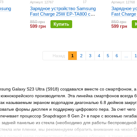
73
17
Артикул: 12767
Артикул: 12768
msung
Зарядное устройство Samsung
Зарядное у
Fast Charge 25W EP-TA800 с
Fast Charge
кабелем Type-C Белое
кабелем Ty
850 грн
850 грн
Купить
599 грн
599 грн
Назад
1
2
3
4
5
6
...
1
ung Galaxy S23 Ultra (S918) создавался вместе со смартфоном, а 
 южнокорейского производителя. Эта линейка смартфонов всегда б
так называемым экраном водопадом диагональю 6.8 дюймов закру
ватые формы дисплея и поддержку цифрового пера. За счет чего 
печивает процессор Snapdragon 8 Gen 2+ в паре с восемью гигаба
 задней панелью из стекла (необходимо для работы беспроводной 
 стекла или пленки, мы рекомендуем обратить внимание на чехол G
 в полной мере соответствует фирменная обложка, а также некотор