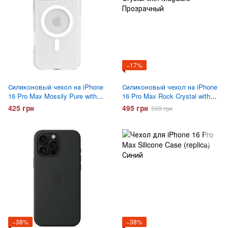
−17%
Силиконовый чехол на iPhone
Силиконовый чехол на iPhone
16 Pro Max Mossily Pure with
16 Pro Max Rock Crystal with
MagSafe Прозрачный
MagSafe Прозрачный
425 грн
495 грн
599 грн
−38%
−38%