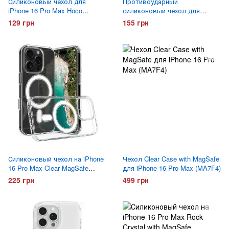
Силиконовый чехол для
Противоударный
iPhone 16 Pro Max Hoco
силиконовый чехол для
ультратонкий Прозрачный
iPhone 16 Pro Max Gelius Proof
129 грн
155 грн
Прозрачный
Силиконовый чехол на iPhone
Чехол Clear Case with MagSafe
16 Pro Max Clear MagSafe
для iPhone 16 Pro Max (MA7F4)
Прозрачный
225 грн
499 грн