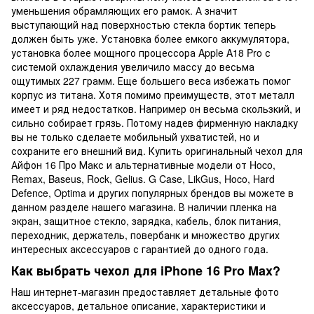
уменьшения обрамляющих его рамок. А значит
выступающий над поверхностью стекла бортик теперь
должен быть уже. Установка более емкого аккумулятора,
установка более мощного процессора Apple A18 Pro с
системой охлаждения увеличило массу до весьма
ощутимых 227 грамм. Еще большего веса избежать помог
корпус из титана. Хотя помимо преимуществ, этот металл
имеет и ряд недостатков. Например он весьма скользкий, и
сильно собирает грязь. Потому надев фирменную накладку
вы не только сделаете мобильный ухватистей, но и
сохраните его внешний вид. Купить оригинальный чехол для
Айфон 16 Про Макс и альтернативные модели от Hoco,
Remax, Baseus, Rock, Gelius. G Case, LikGus, Hoco, Hard
Defence, Optima и других популярных брендов вы можете в
данном разделе нашего магазина. В наличии пленка на
экран, защитное стекло, зарядка, кабель, блок питания,
переходник, держатель, повербанк и множество других
интересных аксессуаров с гарантией до одного года.
Как выбрать чехол для iPhone 16 Pro Max?
Наш интернет-магазин предоставляет детальные фото
аксессуаров, детальное описание, характеристики и