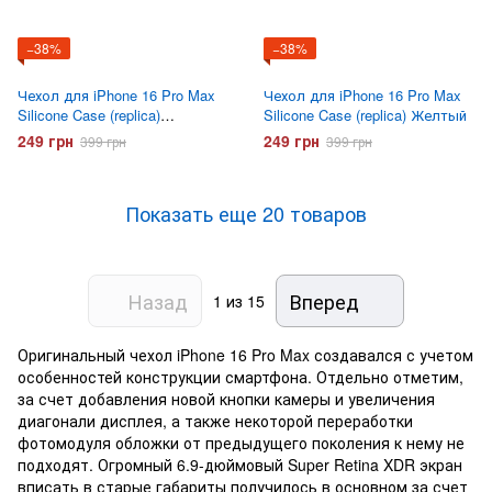
−38%
−38%
Чехол для iPhone 16 Pro Max
Чехол для iPhone 16 Pro Max
Silicone Case (replica)
Silicone Case (replica) Желтый
Коричневый
249 грн
249 грн
399 грн
399 грн
Показать еще 20 товаров
Назад
Вперед
1
из 15
Оригинальный чехол iPhone 16 Pro Max создавался с учетом
особенностей конструкции смартфона. Отдельно отметим,
за счет добавления новой кнопки камеры и увеличения
диагонали дисплея, а также некоторой переработки
фотомодуля обложки от предыдущего поколения к нему не
подходят. Огромный 6.9-дюймовый Super Retina XDR экран
вписать в старые габариты получилось в основном за счет