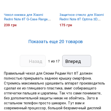
Чехол книжка для Xiaomi
Защитное стекло для Xiaomi
Redmi Note 8T G-Case Ranger
Redmi Note 8T Optima 3D
Красный
Черное
239 грн
175 грн
Показать еще 20 товаров
Назад
Вперед
1
из 17
Правильный чехол для Сяоми Редми Нот 8Т должен
полностью прикрывать заднюю крышку смартфона.
Стремясь максимально удешевить аппарат производитель
сделал ее из глянцевого пластика, вмиг собирающего
отпечатки пальцев и царапины. Так что сами понимаете,
без дополнительной защиты никак не обойтись. Зато в
остальном телефон просто шикарен. Тут вам и
современный процессор, большой безрамочный дисплей