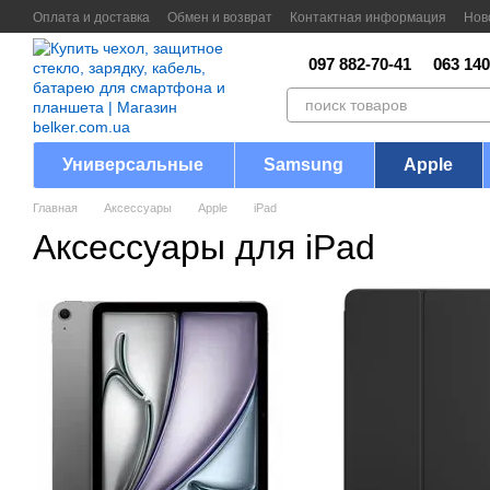
Перейти к основному контенту
Оплата и доставка
Обмен и возврат
Контактная информация
Нов
097 882-70-41
063 140
Универсальные
Samsung
Apple
Главная
Аксессуары
Apple
iPad
Аксессуары для iPad