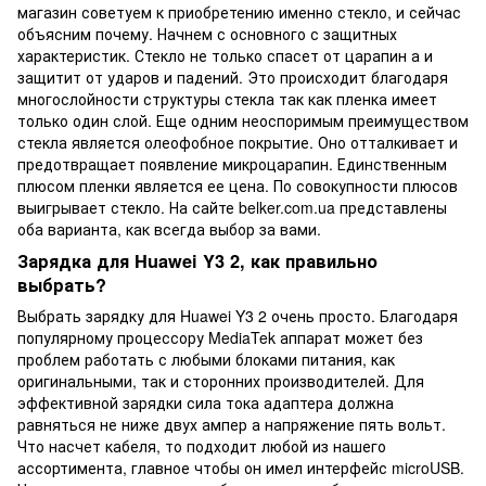
магазин советуем к приобретению именно стекло, и сейчас
объясним почему. Начнем с основного с защитных
характеристик. Стекло не только спасет от царапин а и
защитит от ударов и падений. Это происходит благодаря
многослойности структуры стекла так как пленка имеет
только один слой. Еще одним неоспоримым преимуществом
стекла является олеофобное покрытие. Оно отталкивает и
предотвращает появление микроцарапин. Единственным
плюсом пленки является ее цена. По совокупности плюсов
выигрывает стекло. На сайте belker.com.ua представлены
оба варианта, как всегда выбор за вами.
Зарядка для Huawei Y3 2, как правильно
выбрать?
Выбрать зарядку для Huawei Y3 2 очень просто. Благодаря
популярному процессору MediaTek аппарат может без
проблем работать с любыми блоками питания, как
оригинальными, так и сторонних производителей. Для
эффективной зарядки сила тока адаптера должна
равняться не ниже двух ампер а напряжение пять вольт.
Что насчет кабеля, то подходит любой из нашего
ассортимента, главное чтобы он имел интерфейс microUSB.