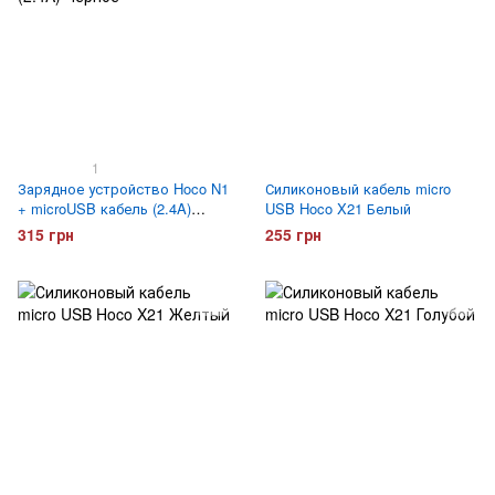
1
Зарядное устройство Hoco N1
Силиконовый кабель micro
+ microUSB кабель (2.4A)
USB Hoco X21 Белый
Черное
315 грн
255 грн