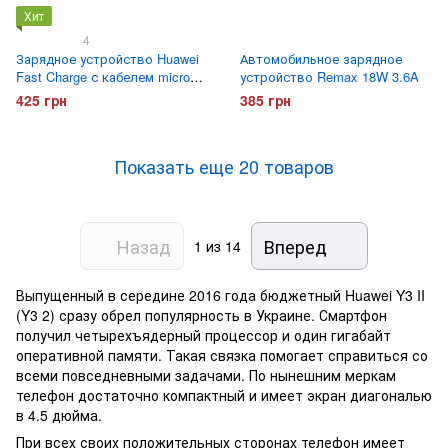
Хит
4
Зарядное устройство Huawei
Автомобильное зарядное
Fast Charge с кабелем micro
устройство Remax 18W 3.6A
USB
425 грн
385 грн
Показать еще 20 товаров
Назад
Вперед
1
из 14
Выпущенный в середине 2016 года бюджетный Huawei Y3 II
(Y3 2) сразу обрел популярность в Украине. Смартфон
получил четырехъядерный процессор и один гигабайт
оперативной памяти. Такая связка помогает справиться со
всеми повседневными задачами. По нынешним меркам
телефон достаточно компактный и имеет экран диагональю
в 4.5 дюйма.
При всех своих положительных сторонах телефон имеет