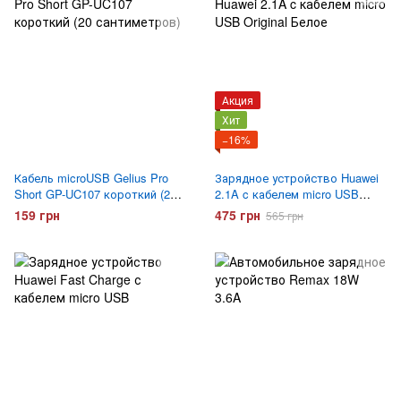
Акция
Хит
−16%
Кабель microUSB Gelius Pro
Зарядное устройство Huawei
Short GP-UC107 короткий (20
2.1A c кабелем micro USB
сантиметров)
Original Белое
159 грн
475 грн
565 грн