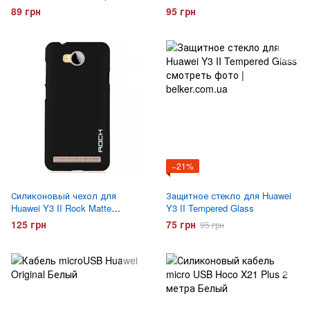
незаметный Черный
89 грн
95 грн
−21%
Силиконовый чехол для
Защитное стекло для Huawei
Huawei Y3 II Rock Matte
Y3 II Tempered Glass
Черный
125 грн
75 грн
95 грн