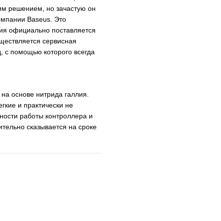
им решением, но зачастую он
омпании Baseus. Это
ция официально поставляется
уществляется сервисная
д, с помощью которого всегда
 на основе нитрида галлия.
гкие и практически не
вности работы контроллера и
тельно сказывается на сроке