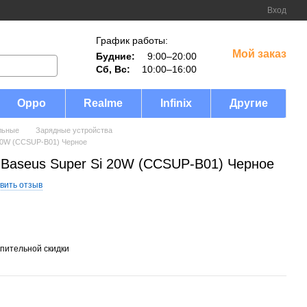
Вход
График работы:
Мой заказ
Будние:
9:00–20:00
Сб, Вс:
10:00–16:00
Oppo
Realme
Infinix
Другие
льные
Зарядные устройства
 20W (CCSUP-B01) Черное
 Baseus Super Si 20W (CCSUP-B01) Черное
вить отзыв
пительной скидки