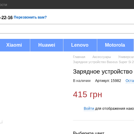
ости
-22-16
Перезвонить вам?
Xiaomi
Huawei
Lenovo
Motorola
Главная
Аксессуары
Универса
Зарядное устройство Baseus Super Si
Зарядное устройство
В наличии
Артикул: 15982
Оста
415 грн
Войти
для отображения нако
%
Выберите цвет