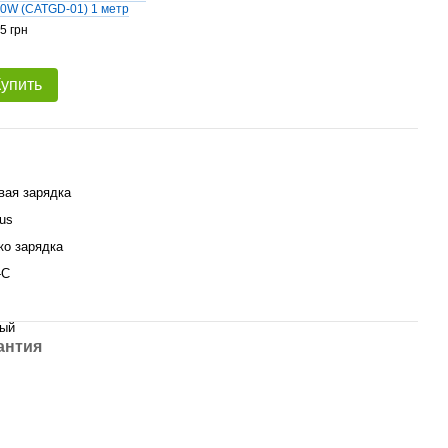
0W (CATGD-01) 1 метр
5 грн
Купить
вая зарядка
us
ко зарядка
-C
ый
антия