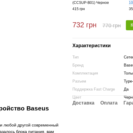
(CCSUP-B01) Черное
10
415 грн
35
732 грн
770 грн
Характеристики
Тип
Сете
Бренд
Base
Комплектация
Толь
Разъем
Type
Поддержка Fast Charge
Да
Цвет
Черн
Доставка
Оплата
Гар
ройство Baseus
или любой другой современный
казалось блока питания, вам