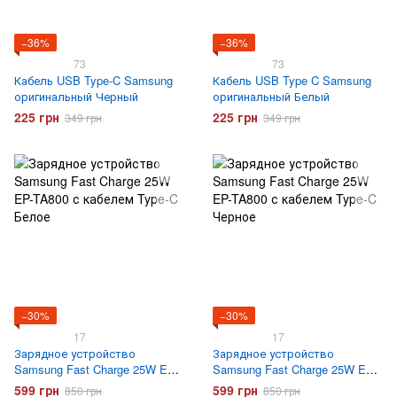
−36%
−36%
73
73
Кабель USB Type-C Samsung
Кабель USB Type C Samsung
оригинальный Черный
оригинальный Белый
225 грн
225 грн
349 грн
349 грн
−30%
−30%
17
17
Зарядное устройство
Зарядное устройство
Samsung Fast Charge 25W EP-
Samsung Fast Charge 25W EP-
TA800 с кабелем Type-C Белое
TA800 с кабелем Type-C
599 грн
599 грн
850 грн
850 грн