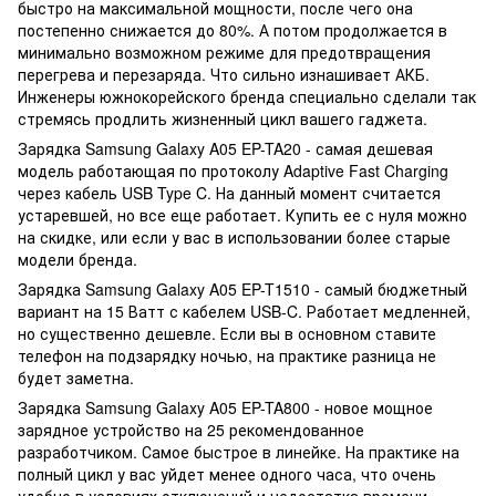
быстро на максимальной мощности, после чего она
постепенно снижается до 80%. А потом продолжается в
минимально возможном режиме для предотвращения
перегрева и перезаряда. Что сильно изнашивает АКБ.
Инженеры южнокорейского бренда специально сделали так
стремясь продлить жизненный цикл вашего гаджета.
Зарядка Samsung Galaxy A05 EP-TA20 - самая дешевая
модель работающая по протоколу Adaptive Fast Charging
через кабель USB Type C. На данный момент считается
устаревшей, но все еще работает. Купить ее с нуля можно
на скидке, или если у вас в использовании более старые
модели бренда.
Зарядка Samsung Galaxy A05 EP-T1510 - самый бюджетный
вариант на 15 Ватт с кабелем USB-C. Работает медленней,
но существенно дешевле. Если вы в основном ставите
телефон на подзарядку ночью, на практике разница не
будет заметна.
Зарядка Samsung Galaxy A05 EP-TA800 - новое мощное
зарядное устройство на 25 рекомендованное
разработчиком. Самое быстрое в линейке. На практике на
полный цикл у вас уйдет менее одного часа, что очень
удобно в условиях отключений и недостатка времени.