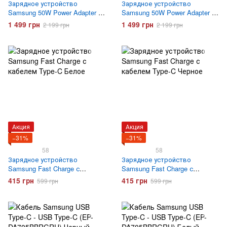
Зарядное устройство
Зарядное устройство
Samsung 50W Power Adapter +
Samsung 50W Power Adapter +
кабель Type-C to Type-C (EP-
кабель Type-C to Type-C (EP-
1 499 грн
1 499 грн
2 199 грн
2 199 грн
T5020XBEGEU) Черное
T5020XWEGEU) Белое
Акция
Акция
−31%
−31%
58
58
Зарядное устройство
Зарядное устройство
Samsung Fast Charge с
Samsung Fast Charge с
кабелем Type-C Белое
кабелем Type-C Черное
415 грн
415 грн
599 грн
599 грн