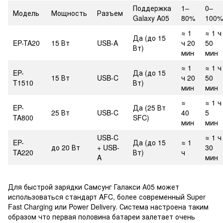
Поддержка
1–
0–
Модель
Мощность
Разъем
Galaxy A05
80%
100%
≈ 1
≈ 1 ч
Да (до 15
EP-TA20
15 Вт
USB-A
ч 20
50
Вт)
мин
мин
≈ 1
≈ 1 ч
EP-
Да (до 15
15 Вт
USB-C
ч 20
50
T1510
Вт)
мин
мин
≈
≈ 1 ч
EP-
Да (25 Вт
25 Вт
USB-C
40
5
TA800
SFC)
мин
мин
USB-C
≈ 1 ч
EP-
Да (до 15
≈ 1
до 20 Вт
+ USB-
30
TA220
Вт)
ч
A
мин
Для быстрой зарядки Самсунг Галакси А05 может
использоваться стандарт AFC, более современный Super
Fast Charging или Power Delivery. Система настроена таким
образом что первая половина батареи залетает очень