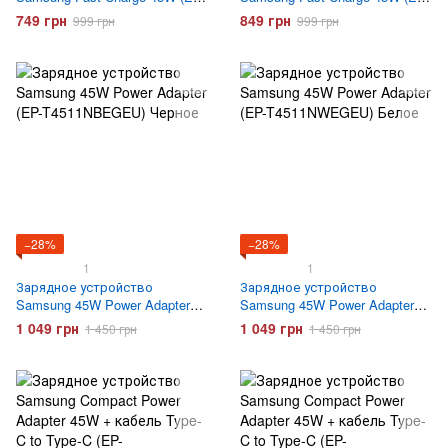
TA845) Белое
TA845) с кабелем Type-C
749 грн
849 грн
999 грн
999 грн
Белое
−28%
−28%
1
1
Зарядное устройство
Зарядное устройство
Samsung 45W Power Adapter
Samsung 45W Power Adapter
(EP-T4511NBEGEU) Черное
(EP-T4511NWEGEU) Белое
1 049 грн
1 049 грн
1 450 грн
1 450 грн