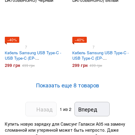
−40%
−40%
7
7
Кабель Samsung USB Type-C -
Кабель Samsung USB Type-C -
USB Type-C (EP-
USB Type-C (EP-
DA705BBRGRU) Черный
DA705BBRGRU) Белый
299 грн
299 грн
499 грн
499 грн
Показать еще 8 товаров
Назад
Вперед
1
из 2
Купить новую зарядку для Самсунг Галакси А05 на замену
сломанной или утерянной может быть непросто. Даже