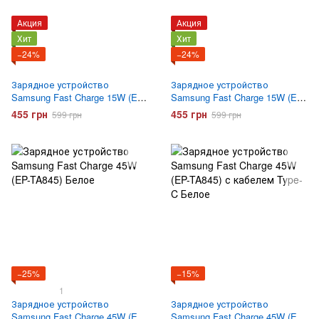
Акция
Акция
Хит
Хит
−24%
−24%
Зарядное устройство
Зарядное устройство
Samsung Fast Charge 15W (EP-
Samsung Fast Charge 15W (EP-
T1510) с кабелем Type-C
T1510) с кабелем Type-C
455 грн
455 грн
599 грн
599 грн
Черный
Белое
−25%
−15%
1
Зарядное устройство
Зарядное устройство
Samsung Fast Charge 45W (EP-
Samsung Fast Charge 45W (EP-