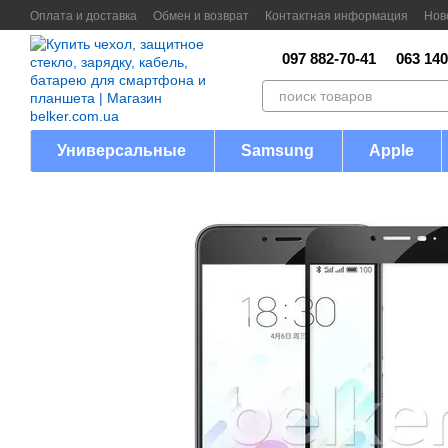
Перейти к основному контенту
Оплата и доставка
Обмен и возврат
Контактная информация
Нов
097 882-70-41
063 140
Универсальные
Samsung
Apple