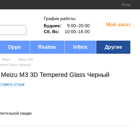
Вход
График работы:
Мой заказ
Будние:
9:00–20:00
Сб, Вс:
10:00–16:00
Oppo
Realme
Infinix
Другие
Meizu
Meizu M3
pered Glass Черный
 Meizu M3 3D Tempered Glass Черный
ставить отзыв
пительной скидки