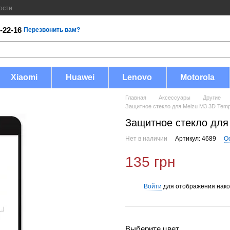
ости
-22-16
Перезвонить вам?
Xiaomi
Huawei
Lenovo
Motorola
Главная
Аксессуары
Другие
Защитное стекло для Meizu M3 3D Tem
Защитное стекло для
Нет в наличии
Артикул: 4689
О
135 грн
Войти
для отображения нако
%
Выберите цвет