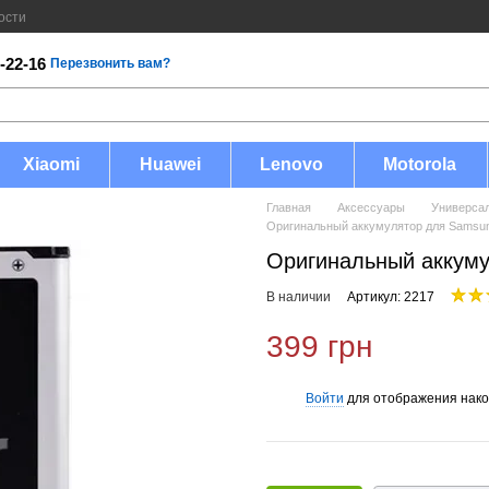
ости
-22-16
Перезвонить вам?
Xiaomi
Huawei
Lenovo
Motorola
Главная
Аксессуары
Универса
Оригинальный аккумулятор для Samsun
Оригинальный аккуму
В наличии
Артикул: 2217
399 грн
Войти
для отображения нако
%