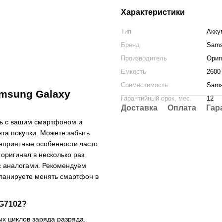
Характеристики
Тип
Акку
Бренд
Sam
Производитель
Ориг
Емкость
2600
Совместимость
Sams
msung Galaxy
Гарантийный срок, мес.
12
Доставка
Оплата
Гар
ть с вашим смартфоном и
нта покупки. Можете забыть
неприятные особенности часто
оригинал в несколько раз
с аналогами. Рекомендуем
планируете менять смартфон в
 G7102?
ых циклов заряда разряда.