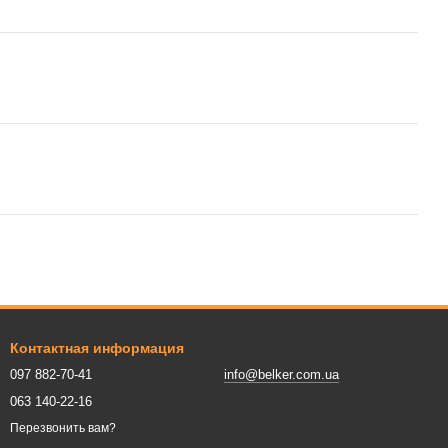
Контактная информация
097 882-70-41
info@belker.com.ua
063 140-22-16
Перезвонить вам?