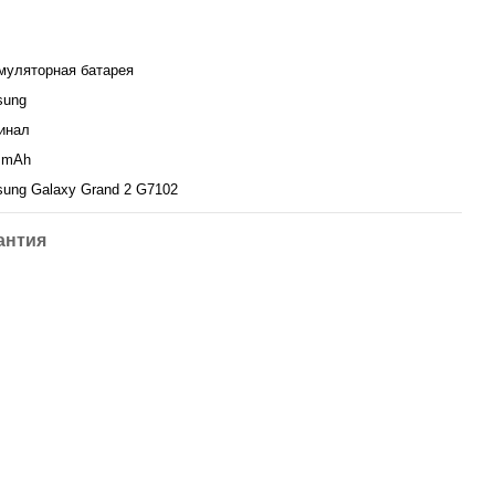
муляторная батарея
sung
инал
 mAh
ung Galaxy Grand 2 G7102
антия