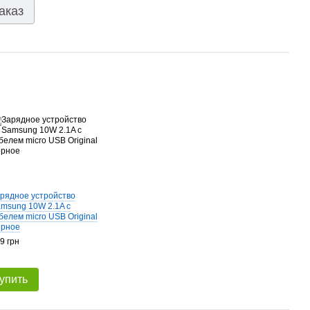
аказ
рядное устройство
msung 10W 2.1A c
белем micro USB Original
ерное
9 грн
упить