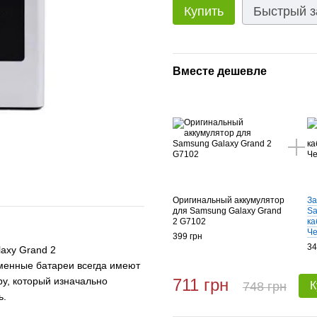
Купить
Быстрый з
Вместе дешевле
Оригинальный аккумулятор
За
для Samsung Galaxy Grand
Sa
2 G7102
ка
Ч
399 грн
34
axy Grand 2
менные батареи всегда имеют
ру, который изначально
711 грн
748 грн
К
ь.