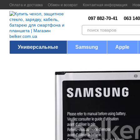
Перейти к основному контенту
Оплата и доставка
Обмен и возврат
Контактная информация
Нов
097 882-70-41
063 140
Универсальные
Samsung
Apple