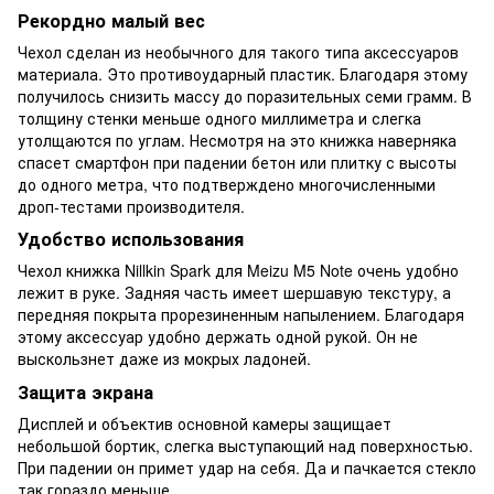
Рекордно малый вес
Чехол сделан из необычного для такого типа аксессуаров
материала. Это противоударный пластик. Благодаря этому
получилось снизить массу до поразительных семи грамм. В
толщину стенки меньше одного миллиметра и слегка
утолщаются по углам. Несмотря на это книжка наверняка
спасет смартфон при падении бетон или плитку с высоты
до одного метра, что подтверждено многочисленными
дроп-тестами производителя.
Удобство использования
Чехол книжка Nillkin Spark для Meizu M5 Note очень удобно
лежит в руке. Задняя часть имеет шершавую текстуру, а
передняя покрыта прорезиненным напылением. Благодаря
этому аксессуар удобно держать одной рукой. Он не
выскользнет даже из мокрых ладоней.
Защита экрана
Дисплей и объектив основной камеры защищает
небольшой бортик, слегка выступающий над поверхностью.
При падении он примет удар на себя. Да и пачкается стекло
так гораздо меньше.