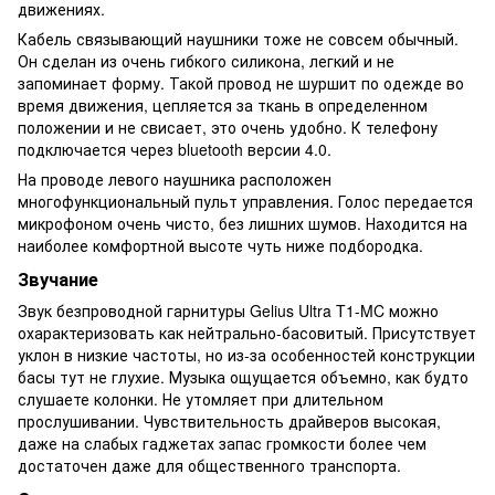
движениях.
Кабель связывающий наушники тоже не совсем обычный.
Он сделан из очень гибкого силикона, легкий и не
запоминает форму. Такой провод не шуршит по одежде во
время движения, цепляется за ткань в определенном
положении и не свисает, это очень удобно. К телефону
подключается через bluetooth версии 4.0.
На проводе левого наушника расположен
многофункциональный пульт управления. Голос передается
микрофоном очень чисто, без лишних шумов. Находится на
наиболее комфортной высоте чуть ниже подбородка.
Звучание
Звук безпроводной гарнитуры Gelius Ultra T1-MC можно
охарактеризовать как нейтрально-басовитый. Присутствует
уклон в низкие частоты, но из-за особенностей конструкции
басы тут не глухие. Музыка ощущается объемно, как будто
слушаете колонки. Не утомляет при длительном
прослушивании. Чувствительность драйверов высокая,
даже на слабых гаджетах запас громкости более чем
достаточен даже для общественного транспорта.