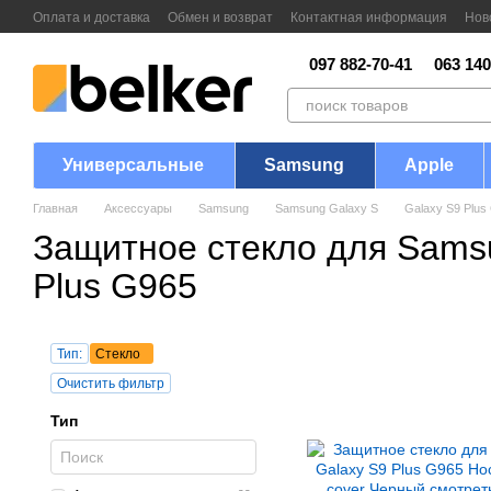
Перейти к основному контенту
Оплата и доставка
Обмен и возврат
Контактная информация
Нов
097 882-70-41
063 140
Универсальные
Samsung
Apple
Главная
Аксессуары
Samsung
Samsung Galaxy S
Galaxy S9 Plus
Защитное стекло для Sams
Plus G965
Тип:
Стекло
Очистить фильтр
Тип