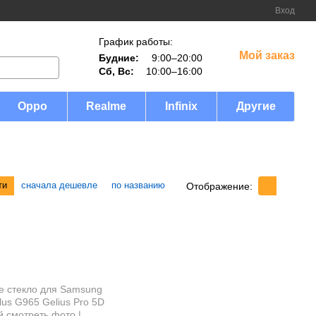
Вход
График работы:
Мой заказ
Будние:
9:00–20:00
Сб, Вс:
10:00–16:00
Oppo
Realme
Infinix
Другие
ти
сначала дешевле
по названию
Отображение: