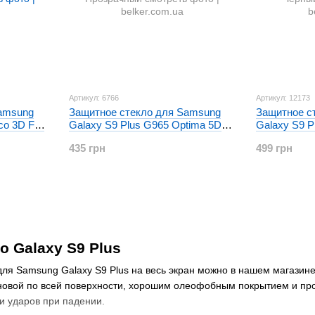
Артикул: 6766
Артикул: 12173
amsung
Защитное стекло для Samsung
Защитное с
o 3D Full
Galaxy S9 Plus G965 Optima 5D
Galaxy S9 P
Прозрачное
5D Ченое
435 грн
499 грн
о Galaxy S9 Plus
для Samsung Galaxy S9 Plus на весь экран можно в нашем магазин
новой по всей поверхности, хорошим олеофобным покрытием и пр
 и ударов при падении.