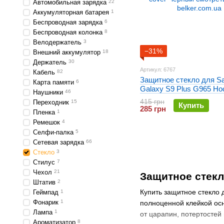
Автомобильная зарядка
22
Аккумуляторная батарея
1
Беспроводная зарядка
6
Беспроводная колонка
8
Велодержатель
3
−31%
Внешний аккумулятор
18
Держатель
30
Артикул: 6767
Кабель
82
Защитное стекло для S
Карта памяти
6
Galaxy S9 Plus G965 Hoc
Наушники
46
cover Черное
415 грн
Переходник
15
Купить
285 грн
Пленка
1
Ремешок
4
Селфи-палка
5
Сетевая зарядка
66
Стекло
3
Стилус
7
Чехол
21
Защитное стекл
Штатив
2
Купить защитное стекло 
Геймпад
1
Фонарик
1
полноценной клейкой ос
Лампа
1
от царапин, потертостей
Ароматизатор
8