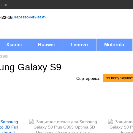
ости
-22-16
Перезвонить вам?
Xiaomi
Huawei
Lenovo
Motorola
 G965
ung Galaxy S9
по популярнос
Сортировка: