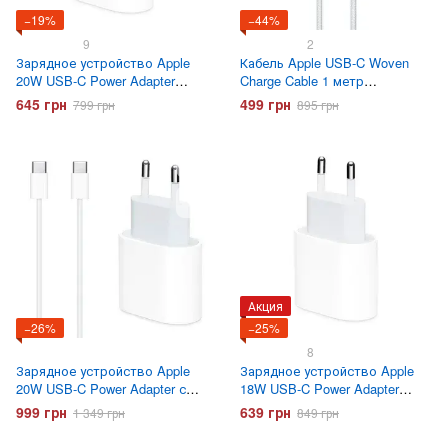
−19%
−44%
9
2
Зарядное устройство Apple
Кабель Apple USB-C Woven
20W USB-C Power Adapter
Charge Cable 1 метр
Original
(MQKJ3ZM/A)
645 грн
499 грн
799 грн
895 грн
Акция
−26%
−25%
8
Зарядное устройство Apple
Зарядное устройство Apple
20W USB-C Power Adapter с
18W USB-C Power Adapter
кабелем USB-C
Original
999 грн
639 грн
1 349 грн
849 грн