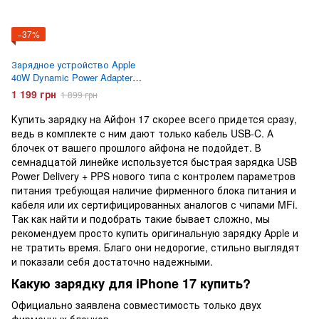
−37%
Зарядное устройство Apple
40W Dynamic Power Adapter
with 60W Max с кабелем USB-
1 199 грн
1 899 грн
C
Купить зарядку на Айфон 17 скорее всего придется сразу,
ведь в комплекте с ним дают только кабель USB-C. А
блочек от вашего прошлого айфона не подойдет. В
семнадцатой линейке используется быстрая зарядка USB
Power Delivery + PPS нового типа с контролем параметров
питания требующая наличие фирменного блока питания и
кабеля или их сертифицированных аналогов с чипами MFi.
Так как найти и подобрать такие бывает сложно, мы
рекомендуем просто купить оригинальную зарядку Apple и
не тратить время. Благо они недорогие, стильно выглядят
и показали себя достаточно надежными.
Какую зарядку для iPhone 17 купить?
Официально заявлена совместимость только двух
фирменных блочков.