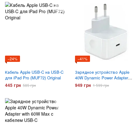
−24%
−41%
Кабель Apple USB‑C на USB‑C
Зарядное устройство Apple
для iPad Pro (MUF72) Original
40W Dynamic Power Adapter
with 60W Max (MGKN4)
445 грн
949 грн
585 грн
1 599 грн