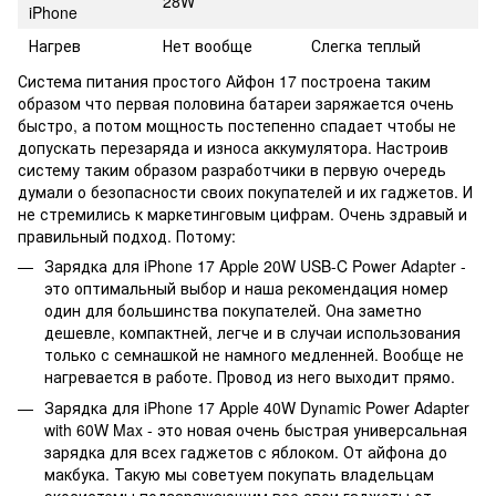
28W
iPhone
Нагрев
Нет вообще
Слегка теплый
Система питания простого Айфон 17 построена таким
образом что первая половина батареи заряжается очень
быстро, а потом мощность постепенно спадает чтобы не
допускать перезаряда и износа аккумулятора. Настроив
систему таким образом разработчики в первую очередь
думали о безопасности своих покупателей и их гаджетов. И
не стремились к маркетинговым цифрам. Очень здравый и
правильный подход. Потому:
Зарядка для iPhone 17 Apple 20W USB-C Power Adapter -
это оптимальный выбор и наша рекомендация номер
один для большинства покупателей. Она заметно
дешевле, компактней, легче и в случаи использования
только с семнашкой не намного медленней. Вообще не
нагревается в работе. Провод из него выходит прямо.
Зарядка для iPhone 17 Apple 40W Dynamic Power Adapter
with 60W Max - это новая очень быстрая универсальная
зарядка для всех гаджетов с яблоком. От айфона до
макбука. Такую мы советуем покупать владельцам
экосистемы подзаряжающим все свои гаджеты от