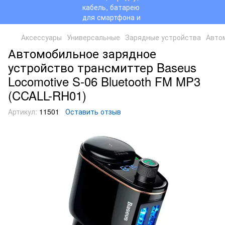
Аксессуары
Универсальные
Зарядные устройства
Автом
Автомобильное зарядное
устройство трансмиттер Baseus
Locomotive S-06 Bluetooth FM MP3
(CCALL-RH01)
Артикул:
11501
Оставить отзыв