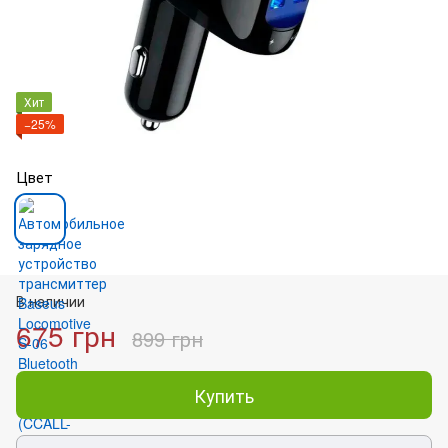
Хит
−25%
Цвет
В наличии
675 грн
899 грн
Купить